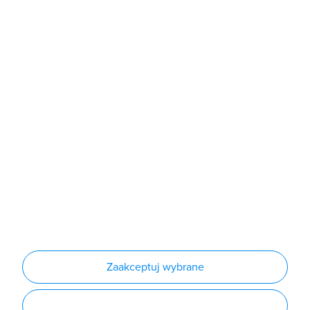
Sklep
Produkty
Producenci
Nowości
Outlet
Informacje
Regulamin
Polityka prywatności
Regulamin usługi newsletter
Zakup urządzeń z czynnikiem chłodniczym
Warunki dostaw
Lista oddziałów
Konfiguratory
Zaakceptuj wybrane
Najczęściej zadawane pytania
RODO