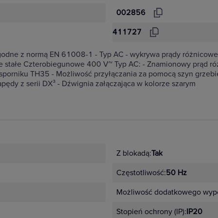
002856
411727
godne z normą EN 61008-1 - Typ AC - wykrywa prądy różnicowe 
ce stałe Czterobiegunowe 400 V~ Typ AC: - Znamionowy prąd r
porniku TH35 - Możliwość przyłączania za pomocą szyn grzebi
ędy z serii DX³ - Dźwignia załączająca w kolorze szarym
Z blokadą:
Tak
Częstotliwość:
50 Hz
Możliwość dodatkowego wypo
Stopień ochrony (IP):
IP20