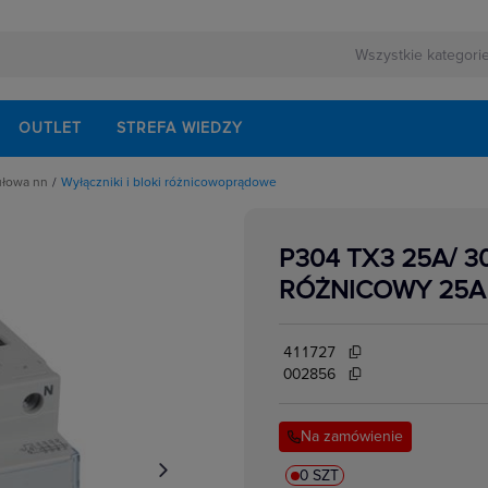
OUTLET
STREFA WIEDZY
ułowa nn
Wyłączniki i bloki różnicowoprądowe
rnej
schodowe
ezerwowego
iskrzenia
modułowe
P304 TX3 25A/ 
odułowe
lektrycznych
dułowe
RÓŻNICOWY 25A 
ki mocy
bezpiecznikowe do wkładek cylindrycznych
akcesoria
i impulsowe
411727
 instalacyjne
 modułowe
002856
 temperatury
i bezpiecznikowe D0
kowe
 i przełączniki
Na zamówienie
w elektrycznych
ze
 modułowe
ocnicze
0 SZT
eniowe widełkowe i sztyftowe