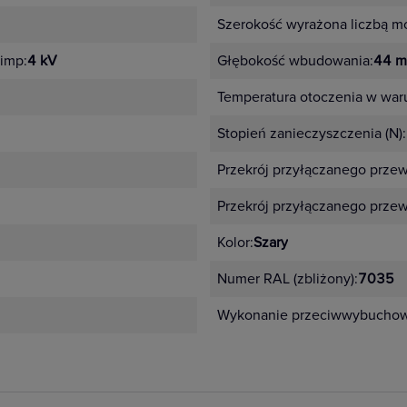
Szerokość wyrażona liczbą m
imp:
4 kV
Głębokość wbudowania:
44 
Temperatura otoczenia w war
Stopień zanieczyszczenia (N):
Przekrój przyłączanego prze
Przekrój przyłączanego prze
Kolor:
Szary
Numer RAL (zbliżony):
7035
Wykonanie przeciwwybucho