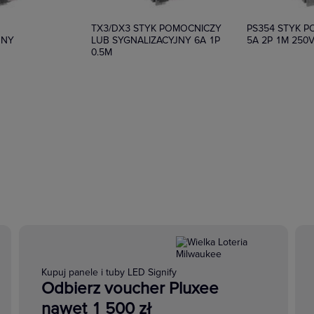
K
TX3/DX3 STYK POMOCNICZY
PS354 STYK 
JNY
LUB SYGNALIZACYJNY 6A 1P
5A 2P 1M 250
0.5M
Kupuj panele i tuby LED Signify
Odbierz voucher Pluxee
nawet 1 500 zł