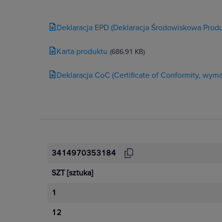
Deklaracja EPD (Deklaracja Środowiskowa Produ
Karta produktu
(686.91 KB)
Deklaracja CoC (Certificate of Conformity, wy
3414970353184
SZT
[sztuka]
1
12