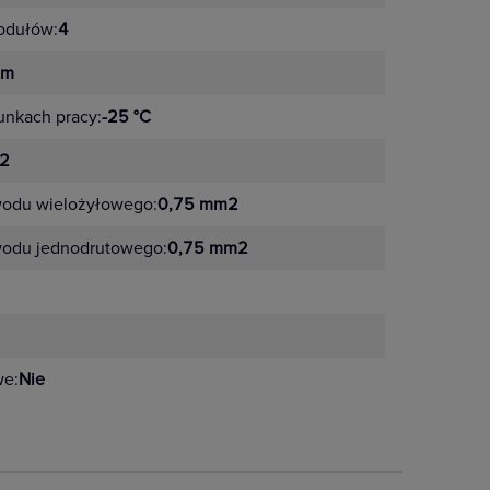
odułów:
4
mm
unkach pracy:
-25 °C
2
wodu wielożyłowego:
0,75 mm2
wodu jednodrutowego:
0,75 mm2
we:
Nie