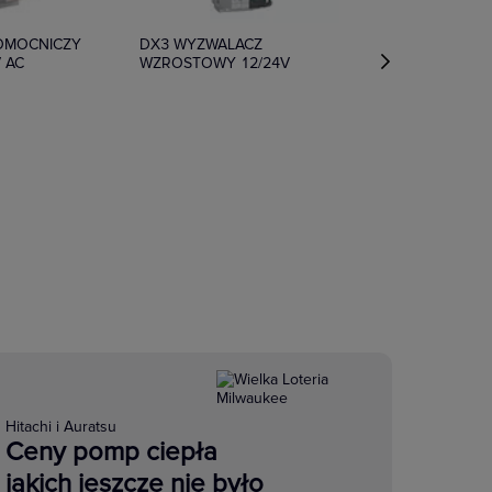
POMOCNICZY
DX3 WYZWALACZ
V AC
WZROSTOWY 12/24V
Hitachi i Auratsu
Ceny pomp ciepła
jakich jeszcze nie było