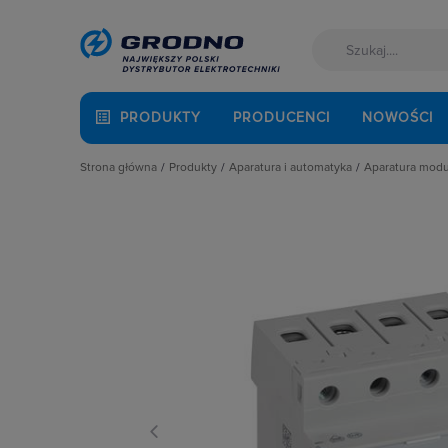
PRODUKTY
PRODUCENCI
NOWOŚCI
Strona główna
Produkty
Aparatura i automatyka
Aparatura mod
Akcesoria montażowe
Aparatura do kompensacji mocy bie
Automaty 
Aparatura i automatyka
Aparatura i urządzenia zasilania r
Detektory 
Automatyka Budynkowa
Aparatura modułowa nn
Dzwonki 
Baterie, akumulatory
Aparatura pomiarowa
Gniazda m
Fotowoltaika
Aparatura rozruchowa do silników e
Lampki mo
Kable i przewody
Aparatura średniego napięcia
Ograniczni
Kuchnia i łazienka
Aparatura zasilająca
Podstawy 
Łączniki i gniazda
Automatyka przemysłowa
Pozostałe 
Narzędzia i mierniki
Czujniki i wyłączniki krańcowe
Przekaźnik
Ochrona odgromowa
Elementy pasywne
Przekaźniki
Odzież ochronna i BHP
Elementy sterowania i sygnalizacji
Przyciski
Osprzęt siłowy, przenośny
Optoelektronika
Regulatory
Oświetlenie
Przekaźniki
Rozłącznik
Pompy ciepła
Rozłączniki i podstawy bezpieczni
Rozłączniki
Prowadzenie kabli
Sterownie i zabezpieczenie silnikó
Ściemniac
Rozdzielnice i obudowy
Wyłączniki, rozłączniki
Styczniki
Sieci zewnętrzne
Styki pom
Stacje ładowania
Szyny łącz