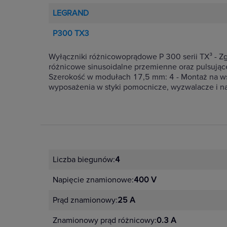
LEGRAND
P300 TX3
Wyłączniki różnicowoprądowe P 300 serii TX³ - Z
różnicowe sinusoidalne przemienne oraz pulsują
Szerokość w modułach 17,5 mm: 4 - Montaż na ws
wyposażenia w styki pomocnicze, wyzwalacze i nap
Liczba biegunów:
4
Napięcie znamionowe:
400 V
Prąd znamionowy:
25 A
Znamionowy prąd różnicowy:
0.3 A