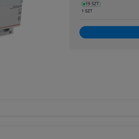
19 SZT
atory dzwonkowe
zpiecznikowe cylindryczne
1 SZT
zpiecznikowe cylindryczne miniaturowe
 i bloki różnicowoprądowe
i nadmiarowoprądowe
i przeciwpożarowe
i różnicowoprądowe z członem nadprądowym
 selektywne
 taryfowe
i zmierzchowe
e podnapięciowe
e wzrostowe
rujące analogowe i cyfrowe