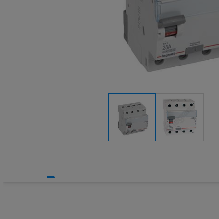
Systemy bezpieczeństwa
Transform
Systemy HVAC
Wkładki be
Technika grzewcza
Wkładki be
Technika instalacyjna
Wyłączniki
Wyłącznik
Wyłącznik
Wyłącznik
Wyłączniki
Wyłączniki
Wyłącznik
Wyzwalacz
Wyzwalacz
Zegary ste