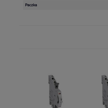
Paczka
Dostępny
Na zamówien