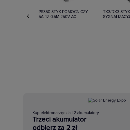
PS350 STYK POMOCNICZY
TX3/DX3 STY
5A 1Z 0.5M 250V AC
SYGNALIZACY
Kup elektronarzędzia i 2 akumulatory
Trzeci akumulator
odbierz za 2 zł