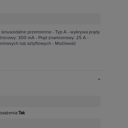
sinusoidalne przemienne - Typ A - wykrywa prądy
óżnicowy: 300 mA - Prąd znamionowy: 25 A -
eniowych lub sztyftowych - Możliwość
sażenia:
Tak