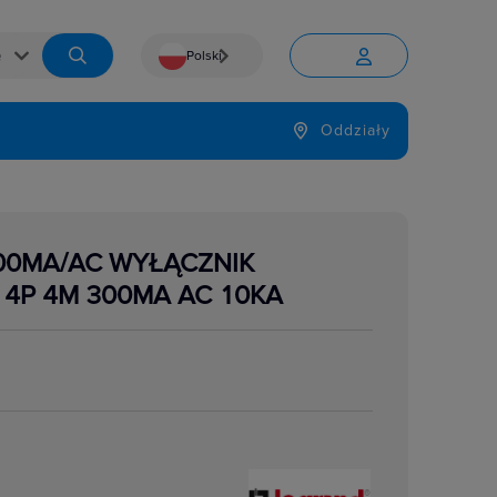
Polski


Język
Oddziały

300MA/AC WYŁĄCZNIK
4P 4M 300MA AC 10KA