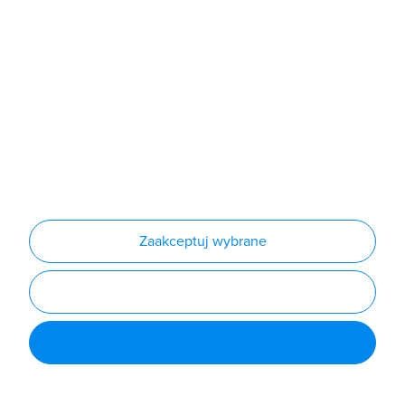
+48 508 528 926
- AiGRODNO WhatsApp (24/7)
b2b@grodno.pl
poniedziałek - piątek: 7:00 - 16:00
Sklep
Zaakceptuj wybrane
Produkty
Producenci
Nowości
Outlet
Informacje
Regulamin