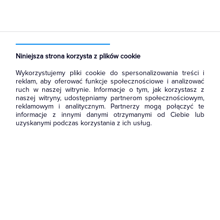
Strona główna
Produkty
Aparatura i automatyka
Aparatura modułowa nn
Wyłączniki różnicowoprądowe z członem nadprądowym
Niniejsza strona korzysta z plików cookie
Wykorzystujemy pliki cookie do spersonalizowania treści i
reklam, aby oferować funkcje społecznościowe i analizować
ruch w naszej witrynie. Informacje o tym, jak korzystasz z
naszej witryny, udostępniamy partnerom społecznościowym,
reklamowym i analitycznym. Partnerzy mogą połączyć te
informacje z innymi danymi otrzymanymi od Ciebie lub
uzyskanymi podczas korzystania z ich usług.