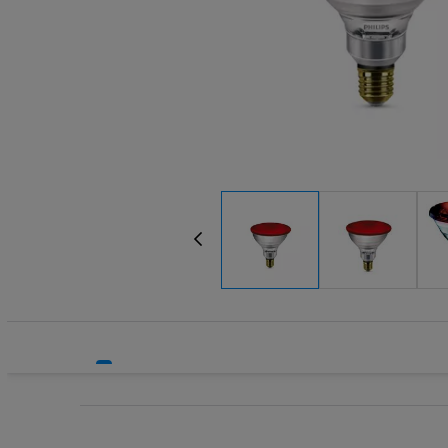
Systemy bezpieczeństwa
Systemy HVAC
Technika grzewcza
Technika instalacyjna