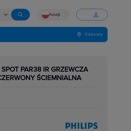
Polski


Język
Oddziały

SPOT PAR38 IR GRZEWCZA
 CZERWONY ŚCIEMNIALNA