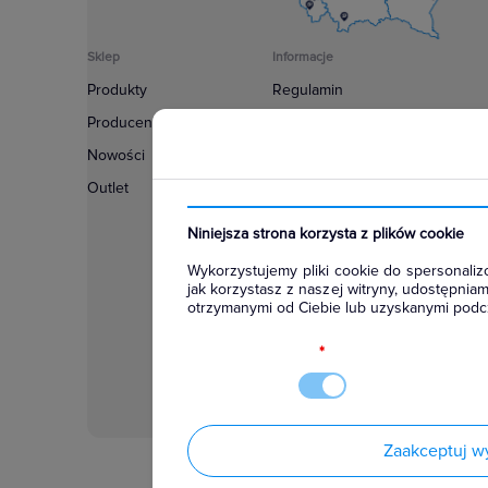
Sklep
Informacje
Produkty
Regulamin
Producenci
Polityka prywatności
Nowości
Regulamin usługi newsletter
Outlet
Zakup urządzeń z czynnikiem c
Warunki dostaw
Niniejsza strona korzysta z plików cookie
Lista oddziałów
Wykorzystujemy pliki cookie do spersonalizo
Konfiguratory
jak korzystasz z naszej witryny, udostępni
otrzymanymi od Ciebie lub uzyskanymi podcz
Najczęściej zadawane pytania
RODO
*
Zaakceptuj w