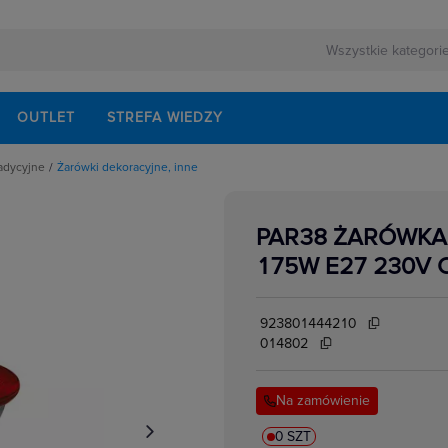
OUTLET
STREFA WIEDZY
radycyjne
Żarówki dekoracyjne, inne
ki dekoracyjne, inne
e
ki standardowe i niskonapięciowe
PAR38 ŻARÓWKA 
e
175W E27 230V
we
923801444210
014802
Na zamówienie
0 SZT