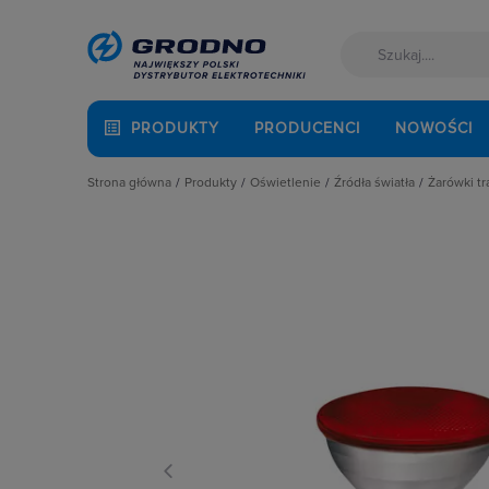
PRODUKTY
PRODUCENCI
NOWOŚCI
Strona główna
Produkty
Oświetlenie
Źródła światła
Żarówki t
Akcesoria montażowe
Latarki
Lampy LED
Żarów
Aparatura i automatyka
Oprawy Oświetleniowe
Lampy specjalistyczn
Żarów
Automatyka Budynkowa
Oświetlenie dekoracyjne
Lampy wyładowcze
Baterie, akumulatory
Oświetlenie inteligentne
Świetlówki liniowe
Fotowoltaika
Słupy oświetleniowe i energetyczn
Żarówki halogenowe
Kable i przewody
Źródła światła
Żarówki samochodo
Kuchnia i łazienka
Żarówki tradycyjne
Łączniki i gniazda
Narzędzia i mierniki
Ochrona odgromowa
Odzież ochronna i BHP
Osprzęt siłowy, przenośny
Oświetlenie
Pompy ciepła
Prowadzenie kabli
Rozdzielnice i obudowy
Sieci zewnętrzne
Stacje ładowania