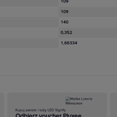
109
109
140
0,352
1,66334
Kupuj panele i tuby LED Signify
Odbierz voucher Pluxee