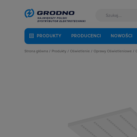
PRODUKTY
PRODUCENCI
NOWOŚCI
Strona główna
Produkty
Oświetlenie
Oprawy Oświetleniowe
Akcesoria montażowe
Latarki
Oprawy specjalistycz
Aparatura i automatyka
Oprawy Oświetleniowe
Oprawy wewnętrzne
Automatyka Budynkowa
Oświetlenie dekoracyjne
Oprawy zewnętrzne
Baterie, akumulatory
Oświetlenie inteligentne
Osprzęt do opraw oś
Fotowoltaika
Słupy oświetleniowe i energetyczn
Oświetlenie awaryjne
Kable i przewody
Źródła światła
Łączniki i gniazda
Narzędzia i mierniki
Ochrona odgromowa
Odzież ochronna i BHP
Osprzęt siłowy, przenośny
Oświetlenie
Pompy ciepła
Prowadzenie kabli
Rozdzielnice i obudowy
Sieci zewnętrzne
Stacje ładowania
Systemy bezpieczeństwa