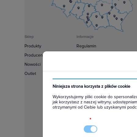
Sklep
Informacje
Produkty
Regulamin
Producenci
Polityka prywatności
Nowości
Regulamin usługi newsletter
Outlet
Zakup urządzeń z czynnikiem c
Warunki dostaw
Niniejsza strona korzysta z plików cookie
Lista oddziałów
Wykorzystujemy pliki cookie do spersonalizo
Konfiguratory
jak korzystasz z naszej witryny, udostępni
otrzymanymi od Ciebie lub uzyskanymi podcz
Najczęściej zadawane pytania
RODO
*