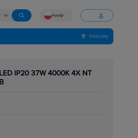
Polski


Język
Oddziały

LED IP20 37W 4000K 4X NT
B