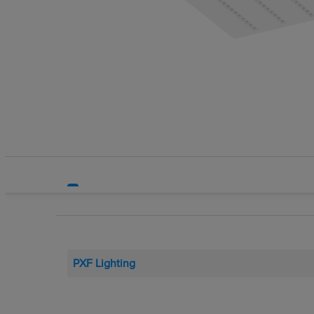
Systemy HVAC
Technika grzewcza
Technika instalacyjna
PXF Lighting