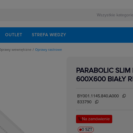
OUTLET
STREFA WIEDZY
Oprawy wewnętrzne
Oprawy rastrowe
ne
Oprawy bakteriobójcze UVC
Oprawy belki, meblowe i podszafkowe
Oprawy downlight nasufitowe
PARABOLIC SLIM 
wietleniowych
Oprawy downlight wstropowe
e
Oprawy hermetyczne
600X600 BIAŁY R
Oprawy kanałowe
Oprawy przeciwwybuchowe
Oprawy przemysłowe HIGH-BAY
Oprawy przemysłowe kloszowe
BY001.1145.840.A000
Oprawy rastrowe
Oprawy warsztatowe
833790
Panele LED
Plafoniery
Na zamówienie
0 SZT