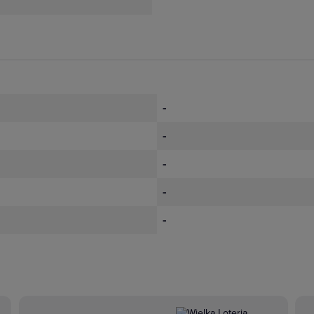
-
-
-
-
-