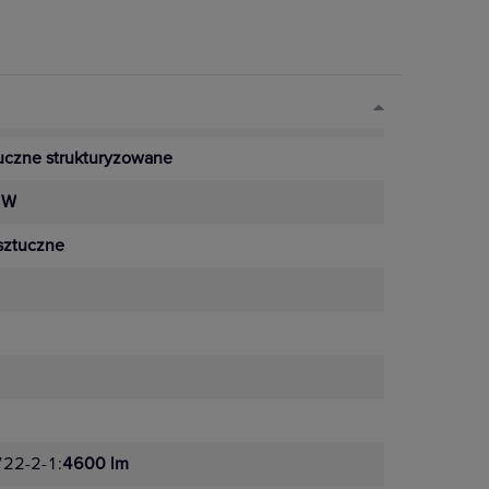
uczne strukturyzowane
 W
sztuczne
722-2-1:
4600 lm