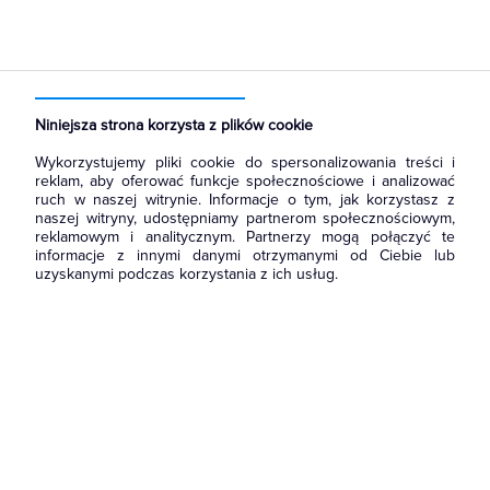
Strona główna
Produkty
Łączniki i gniazda
Puszki instalacyjne
Puszki do ścian pustych (regips)
Niniejsza strona korzysta z plików cookie
Wykorzystujemy pliki cookie do spersonalizowania treści i
reklam, aby oferować funkcje społecznościowe i analizować
ruch w naszej witrynie. Informacje o tym, jak korzystasz z
naszej witryny, udostępniamy partnerom społecznościowym,
reklamowym i analitycznym. Partnerzy mogą połączyć te
informacje z innymi danymi otrzymanymi od Ciebie lub
uzyskanymi podczas korzystania z ich usług.