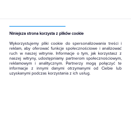
Strona główna
Produkty
Prowadzenie kabli
Kanały metalowe i trasy kablowe
Pokrywy tras kablowych
Niniejsza strona korzysta z plików cookie
Wykorzystujemy pliki cookie do spersonalizowania treści i
reklam, aby oferować funkcje społecznościowe i analizować
ruch w naszej witrynie. Informacje o tym, jak korzystasz z
naszej witryny, udostępniamy partnerom społecznościowym,
reklamowym i analitycznym. Partnerzy mogą połączyć te
informacje z innymi danymi otrzymanymi od Ciebie lub
uzyskanymi podczas korzystania z ich usług.