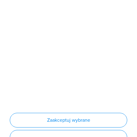
Sklep
Produkty
Producenci
Nowości
Outlet
Informacje
Regulamin
Polityka prywatności
Regulamin usługi newsletter
Zakup urządzeń z czynnikiem chłodniczym
Warunki dostaw
Lista oddziałów
Konfiguratory
Zaakceptuj wybrane
Najczęściej zadawane pytania
RODO