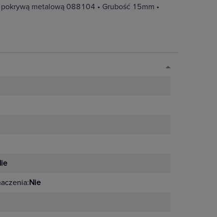
na z pokrywą metalową 088104 • Grubość 15mm •
ie
naczenia:
Nie