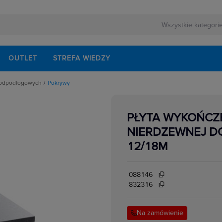
OUTLET
STREFA WIEDZY
 podpodłogowych
Pokrywy
ementy montażowe
dłogowe
i Podłogowe
PŁYTA WYKOŃCZE
NIERDZEWNEJ D
temów podpodłogowych
tazu podpodłogowego
12/18M
088146
832316
Na zamówienie