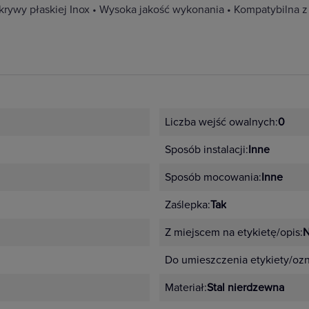
okrywy płaskiej Inox • Wysoka jakość wykonania • Kompatybil
Liczba wejść owalnych:
0
Sposób instalacji:
Inne
Sposób mocowania:
Inne
Zaślepka:
Tak
Z miejscem na etykietę/opis:
N
Do umieszczenia etykiety/oz
Materiał:
Stal nierdzewna