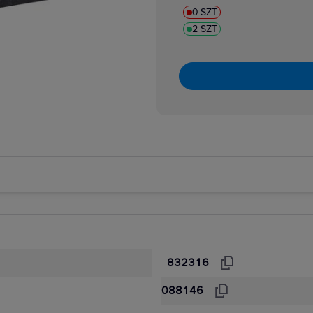
0 SZT
2 SZT
832316
088146