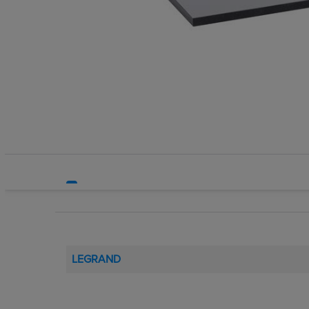
Systemy HVAC
Technika grzewcza
Technika instalacyjna
LEGRAND