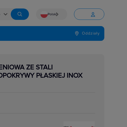
Polski


Język
Oddziały

NIOWA ZE STALI
OPOKRYWY PŁASKIEJ INOX