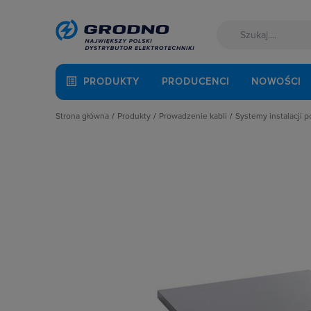
PRODUKTY
PRODUCENCI
NOWOŚCI
Strona główna
Produkty
Prowadzenie kabli
Systemy instalacji
Akcesoria montażowe
Dławnice kablowe i przepusty
Dodatkowe el
Aparatura i automatyka
Kanały i listwy elektroinstalacyjne
Kanały podpo
Automatyka Budynkowa
Kanały metalowe i trasy kablowe
Kasety i Puszk
Baterie, akumulatory
Osprzęt do linii napowietrznych
Łuki, Narożniki
Fotowoltaika
Rury osłonowe, peszle, węże
Pokrywy
Kable i przewody
Studnie kablowe
Ramki do sys
Łączniki i gniazda
Systemy instalacji podpodłogowych
Wkład do mon
Narzędzia i mierniki
Systemy oznaczania kabli
Ochrona odgromowa
Systemy przeciwpożarowe
Odzież ochronna i BHP
Osprzęt siłowy, przenośny
Oświetlenie
Pompy ciepła
Prowadzenie kabli
Rozdzielnice i obudowy
Sieci zewnętrzne
Stacje ładowania
Systemy bezpieczeństwa