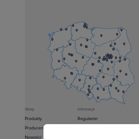
Sklep
Informacje
Produkty
Regulamin
Producenci
Polityka prywatności
Nowości
Regulamin usługi newsletter