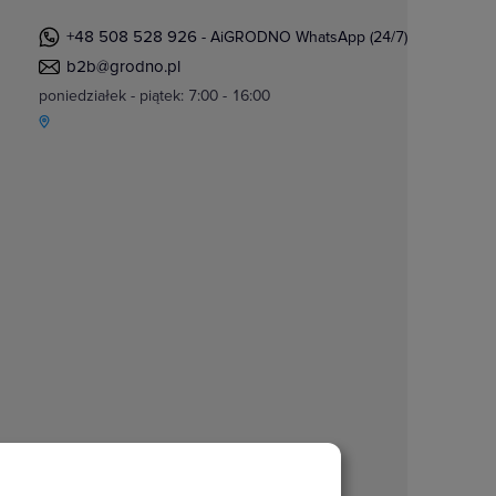
+48 508 528 926
- AiGRODNO WhatsApp (24/7)
b2b@grodno.pl
poniedziałek - piątek: 7:00 - 16:00