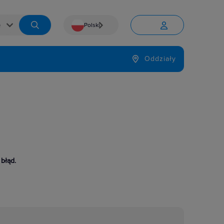
Polski


Język
Oddziały

 błąd.