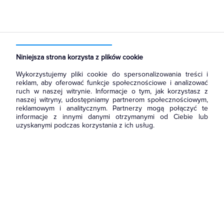
Strona główna
Produkty
Prowadzenie kabli
Kanały metalowe i trasy kablowe
Pokrywy tras kablowych
Niniejsza strona korzysta z plików cookie
Wykorzystujemy pliki cookie do spersonalizowania treści i
reklam, aby oferować funkcje społecznościowe i analizować
ruch w naszej witrynie. Informacje o tym, jak korzystasz z
naszej witryny, udostępniamy partnerom społecznościowym,
reklamowym i analitycznym. Partnerzy mogą połączyć te
informacje z innymi danymi otrzymanymi od Ciebie lub
uzyskanymi podczas korzystania z ich usług.