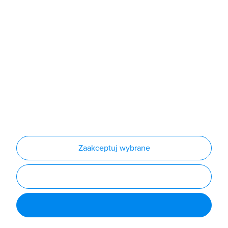
Produkty
Producenci
Nowości
Outlet
Informacje
Regulamin
Polityka prywatności
Regulamin usługi newsletter
Zakup urządzeń z czynnikiem chłodniczym
Warunki dostaw
Lista oddziałów
Konfiguratory
Zaakceptuj wybrane
Najczęściej zadawane pytania
RODO
Powered by
Certusoft
Social media