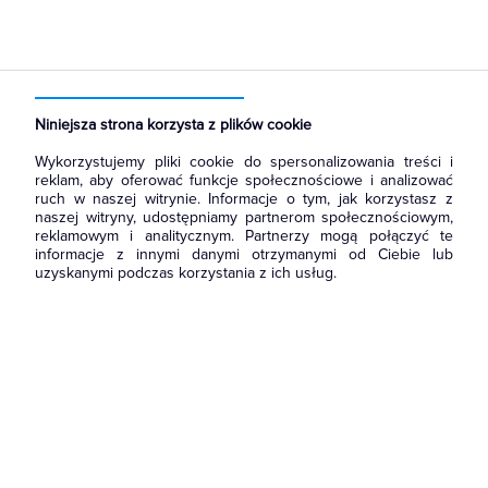
Strona główna
Produkty
Aparatura i automatyka
Aparatura pomiarowa
Woltomierze i wskażniki napięcia
Niniejsza strona korzysta z plików cookie
Wykorzystujemy pliki cookie do spersonalizowania treści i
reklam, aby oferować funkcje społecznościowe i analizować
ruch w naszej witrynie. Informacje o tym, jak korzystasz z
naszej witryny, udostępniamy partnerom społecznościowym,
reklamowym i analitycznym. Partnerzy mogą połączyć te
informacje z innymi danymi otrzymanymi od Ciebie lub
uzyskanymi podczas korzystania z ich usług.