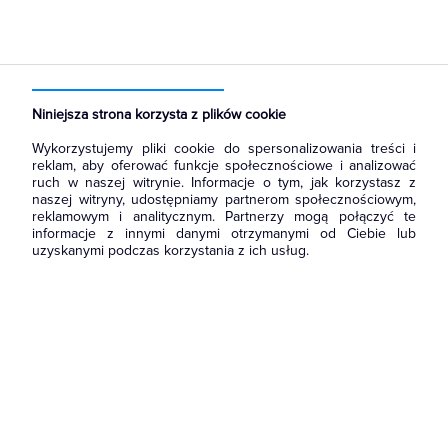
Niniejsza strona korzysta z plików cookie
Wykorzystujemy pliki cookie do spersonalizowania treści i
reklam, aby oferować funkcje społecznościowe i analizować
ruch w naszej witrynie. Informacje o tym, jak korzystasz z
naszej witryny, udostępniamy partnerom społecznościowym,
reklamowym i analitycznym. Partnerzy mogą połączyć te
informacje z innymi danymi otrzymanymi od Ciebie lub
uzyskanymi podczas korzystania z ich usług.
Wróć do strony głównej
i zapoznaj się z naszą ofertą.
Możesz również
skontaktować się
z nami, żeby zapytać o
produkt lub zgłosić błąd.