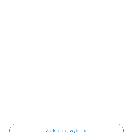
b2b@grodno.pl
poniedziałek - piątek: 7:00 - 16:00
Sklep
Produkty
Producenci
Nowości
Outlet
Informacje
Regulamin
Polityka prywatności
Regulamin usługi newsletter
Zakup urządzeń z czynnikiem chłodniczym
Warunki dostaw
Lista oddziałów
Konfiguratory
Zaakceptuj wybrane