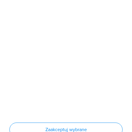
b2b@grodno.pl
poniedziałek - piątek: 7:00 - 16:00
Sklep
Produkty
Producenci
Nowości
Outlet
Informacje
Regulamin
Polityka prywatności
Regulamin usługi newsletter
Zakup urządzeń z czynnikiem chłodniczym
Warunki dostaw
Lista oddziałów
Konfiguratory
Zaakceptuj wybrane