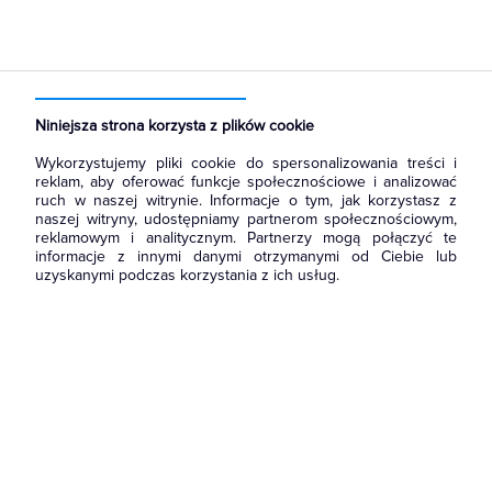
Niniejsza strona korzysta z plików cookie
Wykorzystujemy pliki cookie do spersonalizowania treści i
reklam, aby oferować funkcje społecznościowe i analizować
ruch w naszej witrynie. Informacje o tym, jak korzystasz z
naszej witryny, udostępniamy partnerom społecznościowym,
reklamowym i analitycznym. Partnerzy mogą połączyć te
informacje z innymi danymi otrzymanymi od Ciebie lub
uzyskanymi podczas korzystania z ich usług.
Wróć do strony głównej
i zapoznaj się z naszą ofertą.
Możesz również
skontaktować się
z nami, żeby zapytać o
produkt lub zgłosić błąd.