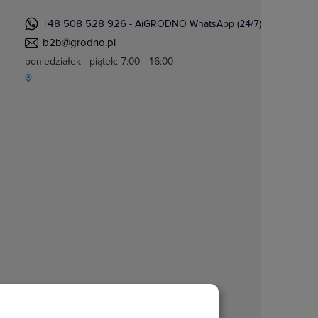
+48 508 528 926
- AiGRODNO WhatsApp (24/7)
b2b@grodno.pl
poniedziałek - piątek: 7:00 - 16:00