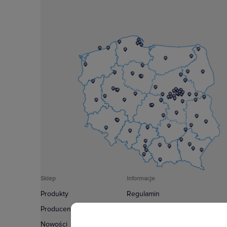
Sklep
Informacje
Produkty
Regulamin
Producenci
Polityka prywatności
Nowości
Regulamin usługi newsletter