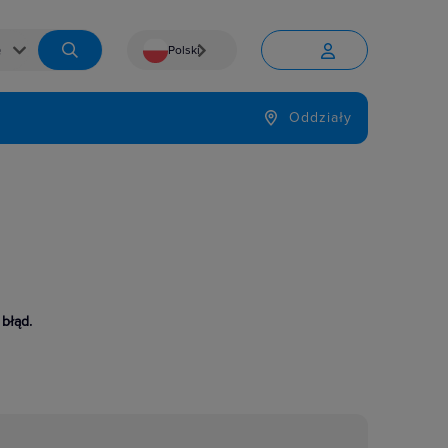
Polski


Język
Oddziały

 błąd.