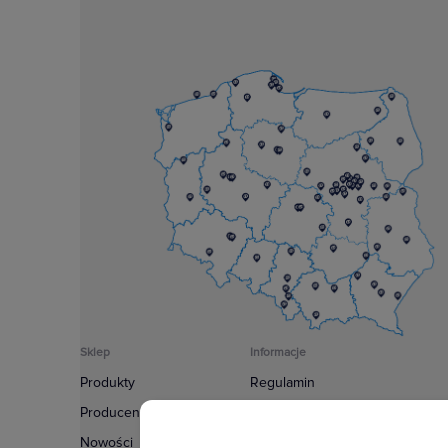
Sklep
Informacje
Produkty
Regulamin
Producenci
Polityka prywatności
Nowości
Regulamin usługi newsletter