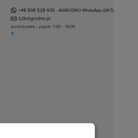
+48 508 528 926
- AiGRODNO WhatsApp (24/7)
b2b@grodno.pl
poniedziałek - piątek: 7:00 - 16:00