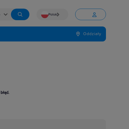
Polski


Język
Oddziały

 błąd.