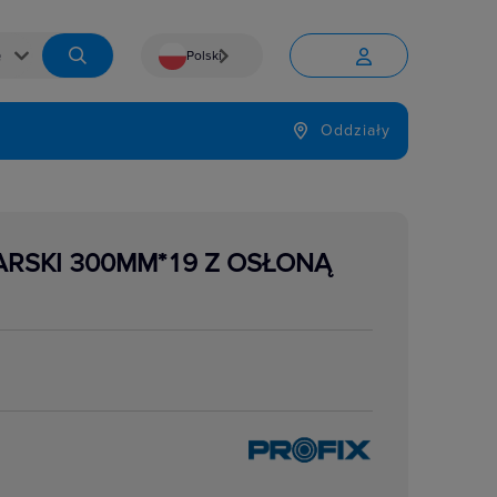
Polski


Język
Oddziały

RSKI 300MM*19 Z OSŁONĄ