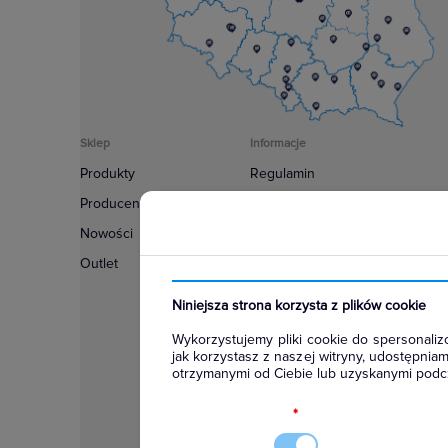
Sklep
Informacje
Produkty
Regulamin
Producenci
Polityka prywatności
Nowości
Regulamin usługi newsletter
Outlet
Zakup urządzeń z czynnikiem c
Warunki dostaw
Niniejsza strona korzysta z plików cookie
Lista oddziałów
Wykorzystujemy pliki cookie do spersonalizo
Konfiguratory
jak korzystasz z naszej witryny, udostępni
otrzymanymi od Ciebie lub uzyskanymi podcz
Najczęściej zadawane pytania
RODO
*