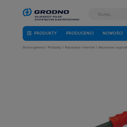
PRODUKTY
PRODUCENCI
NOWOŚCI
Strona główna
Produkty
Narzędzia i mierniki
Akcesoria i osprz
Akcesoria montażowe
Agregaty prądotwórcze
Akcesoria do 
Aparatura i automatyka
Akcesoria i osprzęt narzędziowy
Brzeszczoty
Automatyka Budynkowa
Chemia przemysłowa i budowlana
Czyściki
Baterie, akumulatory
Drukarki i Wytłaczarki
Dłuta i szpica
Fotowoltaika
Elektronarzędzia
Drabiny
Kable i przewody
Elektronarzędzia akumulatorowe
Elektrody
Łączniki i gniazda
Mierniki i narzędzia pomiarowe dla 
Filtry i worki
Narzędzia i mierniki
Narzędzia budowlane
Frezy
Ochrona odgromowa
Narzędzia Hepac
Końcówki wkr
Odzież ochronna i BHP
Narzędzia hydrauliczne i pneumaty
Koronki i otw
Osprzęt siłowy, przenośny
Narzędzia ogrodowe
Ładowarki i a
Oświetlenie
Narzędzia pomiarowe
Materiały ści
Pompy ciepła
Narzędzia ręczne
Matryce
Prowadzenie kabli
Narzędzia samochodowe
Mieszadła
Rozdzielnice i obudowy
Noże i ostrz
Sieci zewnętrzne
Pozostałe akc
Stacje ładowania
Rozwiertaki i 
Systemy bezpieczeństwa
Schodki, Pode