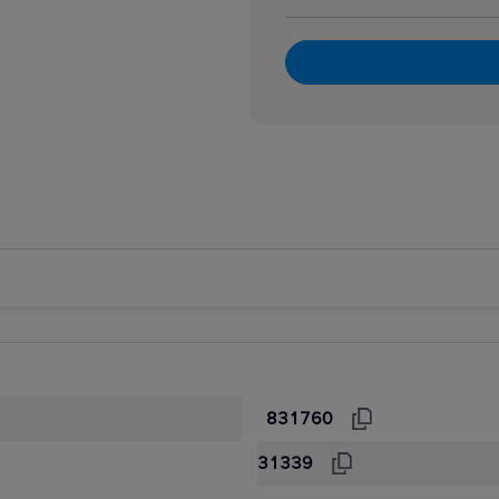
ia, spoiwa
aki
ty
adnice
, szafy na narzędzia
arskie
ynki na elektronarzędzia
MAX
we i sześciokątne
riów Wiertła, bity etc.
831760
31339