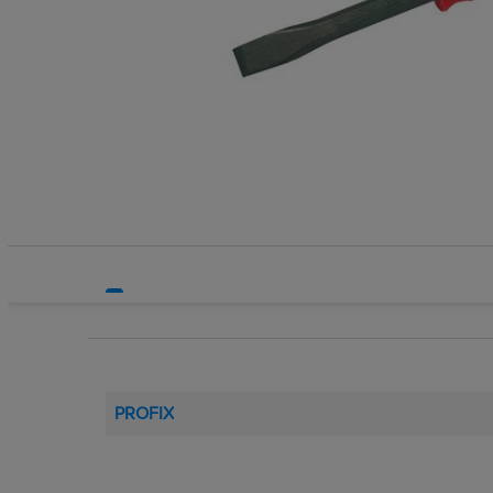
Systemy HVAC
Cyna, kalofon
Technika grzewcza
Statywy i stoj
Technika instalacyjna
Stoły i uchwy
Szyny i prow
Tarcze
Torby, walizki
Uchwyty wiert
Walizki i skrz
Wiertła SDS
Wiertła SDS 
Wiertła walco
Zestawy akceso
PROFIX