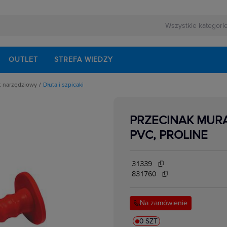
OUTLET
STREFA WIEDZY
ęt narzędziowy
Dłuta i szpicaki
narzędzi wielofunkcyjnych
PRZECINAK MURA
ki
PVC, PROLINE
elektryków
ętakowe, bity
31339
czne
ornice
kumulatory do elektronarzędzi
831760
erne
Na zamówienie
a wymienne
esoria
nawiertaki
0 SZT
sty Robocze,