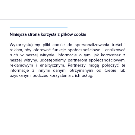
Strona główna
Produkty
Osprzęt siłowy, przenośny
Przedłużacze i listwy zasilające
Przedłużacze wielogniazdowe
Niniejsza strona korzysta z plików cookie
Wykorzystujemy pliki cookie do spersonalizowania treści i
reklam, aby oferować funkcje społecznościowe i analizować
ruch w naszej witrynie. Informacje o tym, jak korzystasz z
naszej witryny, udostępniamy partnerom społecznościowym,
reklamowym i analitycznym. Partnerzy mogą połączyć te
informacje z innymi danymi otrzymanymi od Ciebie lub
uzyskanymi podczas korzystania z ich usług.