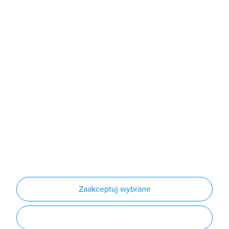
Sklep
Produkty
Producenci
Nowości
Outlet
Informacje
Regulamin
Polityka prywatności
Regulamin usługi newsletter
Zakup urządzeń z czynnikiem chłodniczym
Warunki dostaw
Lista oddziałów
Konfiguratory
Zaakceptuj wybrane
Najczęściej zadawane pytania
RODO