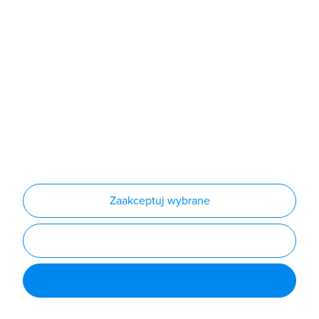
Produkty
Producenci
Nowości
Outlet
Informacje
Regulamin
Polityka prywatności
Regulamin usługi newsletter
Zakup urządzeń z czynnikiem chłodniczym
Warunki dostaw
Lista oddziałów
Konfiguratory
Zaakceptuj wybrane
Najczęściej zadawane pytania
RODO
Powered by
Certusoft
Social media