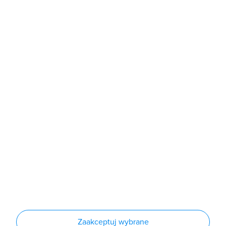
b2b@grodno.pl
poniedziałek - piątek: 7:00 - 16:00
Sklep
Produkty
Producenci
Nowości
Outlet
Informacje
Regulamin
Polityka prywatności
Regulamin usługi newsletter
Zakup urządzeń z czynnikiem chłodniczym
Warunki dostaw
Lista oddziałów
Konfiguratory
Zaakceptuj wybrane