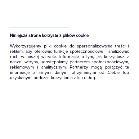
Niniejsza strona korzysta z plików cookie
Wykorzystujemy pliki cookie do spersonalizowania treści i
reklam, aby oferować funkcje społecznościowe i analizować
ruch w naszej witrynie. Informacje o tym, jak korzystasz z
naszej witryny, udostępniamy partnerom społecznościowym,
reklamowym i analitycznym. Partnerzy mogą połączyć te
informacje z innymi danymi otrzymanymi od Ciebie lub
uzyskanymi podczas korzystania z ich usług.
Wróć do strony głównej
i zapoznaj się z naszą ofertą.
Możesz również
skontaktować się
z nami, żeby zapytać o
produkt lub zgłosić błąd.