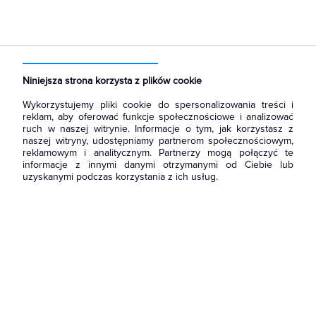
Strona główna
Produkty
Prowadzenie kabli
Kanały metalowe i trasy kablowe
Pokrywy tras kablowych
Niniejsza strona korzysta z plików cookie
Wykorzystujemy pliki cookie do spersonalizowania treści i
reklam, aby oferować funkcje społecznościowe i analizować
ruch w naszej witrynie. Informacje o tym, jak korzystasz z
naszej witryny, udostępniamy partnerom społecznościowym,
reklamowym i analitycznym. Partnerzy mogą połączyć te
informacje z innymi danymi otrzymanymi od Ciebie lub
uzyskanymi podczas korzystania z ich usług.