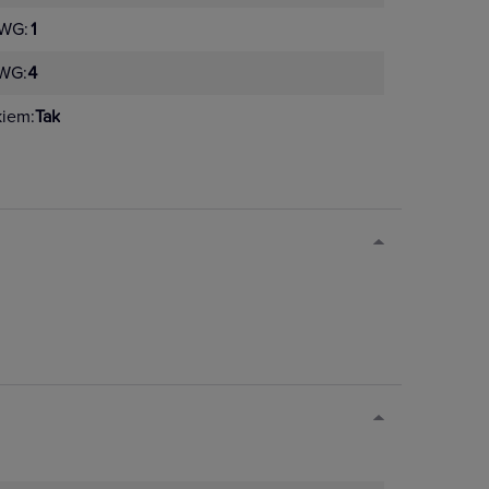
AWG:
1
AWG:
4
kiem:
Tak