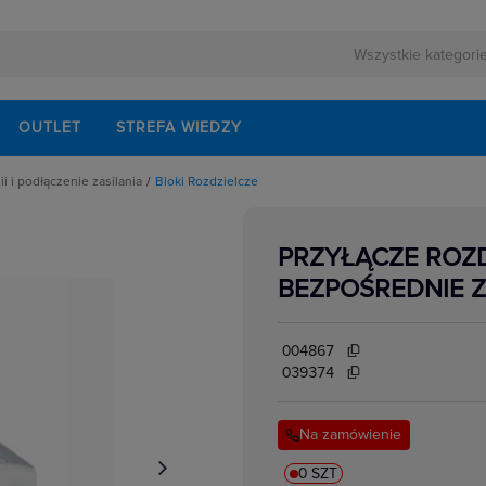
OUTLET
STREFA WIEDZY
i i podłączenie zasilania
Bloki Rozdzielcze
dzielcze
ciskowe
PRZYŁĄCZE ROZD
ania
ki
ki
BEZPOŚREDNIE ZA
styczne
amkowe, aparatowe, transformatorowe
rzyłączeniowe na szynę
004867
039374
Na zamówienie
0 SZT