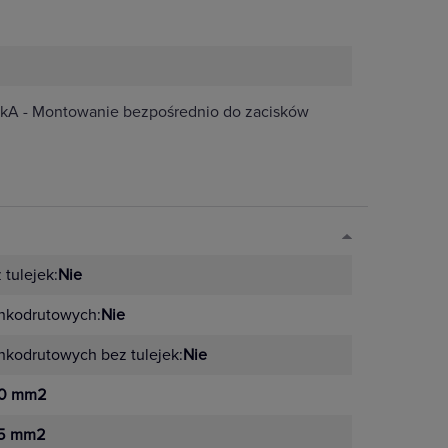
 kA - Montowanie bezpośrednio do zacisków
tulejek:
Nie
nkodrutowych:
Nie
kodrutowych bez tulejek:
Nie
0 mm2
5 mm2