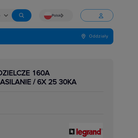
Polski


Język
Oddziały

ZIELCZE 160A
SILANIE / 6X 25 30KA