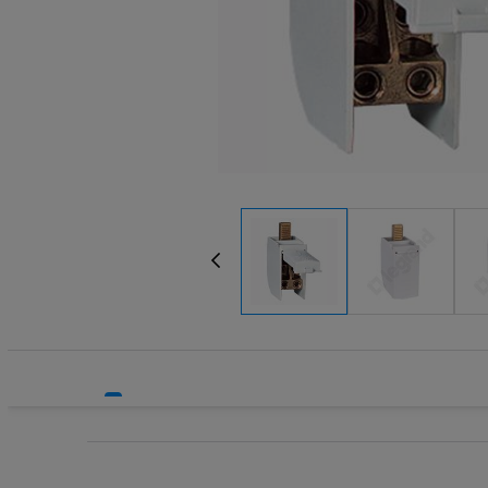
Systemy HVAC
Technika grzewcza
Technika instalacyjna