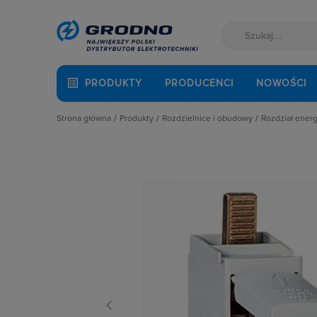
PRODUKTY
PRODUCENCI
NOWOŚCI
Strona główna
Produkty
Rozdzielnice i obudowy
Rozdział energi
Akcesoria montażowe
Akcesoria do rozbudowy rozdzielni
Bloki Roz
Aparatura i automatyka
Obudowy
Izolatory
Automatyka Budynkowa
Obudowy i szafy licznikowe
Listwy za
Baterie, akumulatory
Rozdział energii i podłączenie zasil
Odgałęźni
Fotowoltaika
Szynoprzewody
Płaskowni
Kable i przewody
Wentylacja i ogrzewanie
Szyny ela
Łączniki i gniazda
Zaciski r
Narzędzia i mierniki
Zaciski p
Ochrona odgromowa
Odzież ochronna i BHP
Osprzęt siłowy, przenośny
Oświetlenie
Pompy ciepła
Prowadzenie kabli
Rozdzielnice i obudowy
Sieci zewnętrzne
Stacje ładowania
Systemy bezpieczeństwa