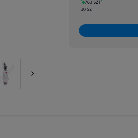
763 SZT
atory dzwonkowe
zpiecznikowe cylindryczne
30 SZT
zpiecznikowe cylindryczne miniaturowe
 i bloki różnicowoprądowe
i nadmiarowoprądowe
i przeciwpożarowe
i różnicowoprądowe z członem nadprądowym
 selektywne
 taryfowe
i zmierzchowe
e podnapięciowe
e wzrostowe
rujące analogowe i cyfrowe