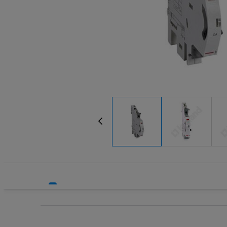
Systemy HVAC
Transform
Technika grzewcza
Wkładki be
Technika instalacyjna
Wkładki be
Wyłączniki
Wyłącznik
Wyłącznik
Wyłącznik
Wyłączniki
Wyłączniki
Wyłącznik
Wyzwalacz
Wyzwalacz
Zegary ste