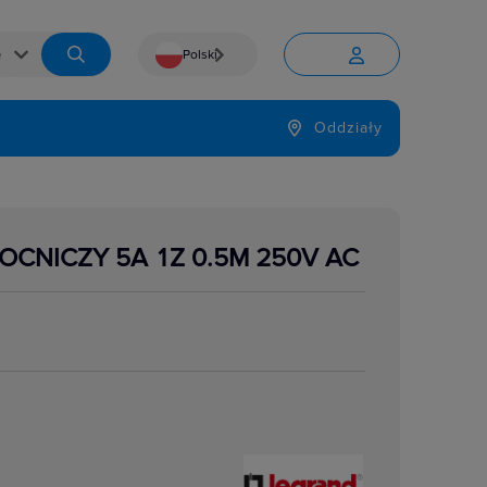
Polski


Język
Oddziały

OCNICZY 5A 1Z 0.5M 250V AC