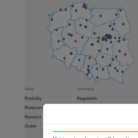
Sklep
Informacje
Produkty
Regulamin
Producenci
Polityka prywatności
Nowości
Regulamin usługi newsletter
Outlet
Zakup urządzeń z czynnikiem c
Warunki dostaw