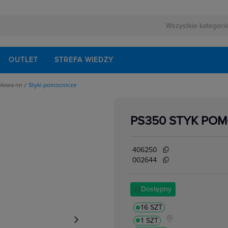
OUTLET
STREFA WIEDZY
ułowa nn
Styki pomocnicze
rnej
schodowe
ezerwowego
iskrzenia
modułowe
PS350 STYK POM
odułowe
lektrycznych
dułowe
ki mocy
bezpiecznikowe do wkładek cylindrycznych
406250
akcesoria
i impulsowe
002644
 instalacyjne
 modułowe
 temperatury
Dostępny
i bezpiecznikowe D0
kowe
 i przełączniki
w elektrycznych
ze
16 SZT
 modułowe
ocnicze
1 SZT
eniowe widełkowe i sztyftowe