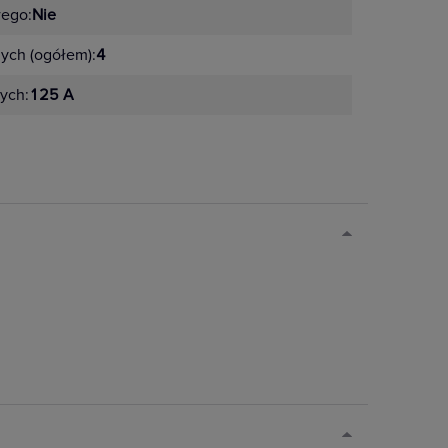
wego:
Nie
ych (ogółem):
4
ych:
125 A