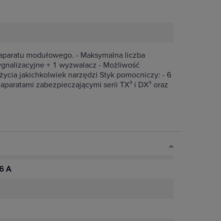
 aparatu modułowego. - Maksymalna liczba
ygnalizacyjne + 1 wyzwalacz - Możliwość
ycia jakichkolwiek narzędzi Styk pomocniczy: - 6
 aparatami zabezpieczającymi serii TX³ i DX³ oraz
6 A