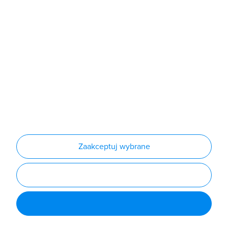
Produkty
Producenci
Nowości
Outlet
Informacje
Regulamin
Polityka prywatności
Regulamin usługi newsletter
Zakup urządzeń z czynnikiem chłodniczym
Warunki dostaw
Lista oddziałów
Konfiguratory
Zaakceptuj wybrane
Najczęściej zadawane pytania
RODO
Powered by
Certusoft
Social media