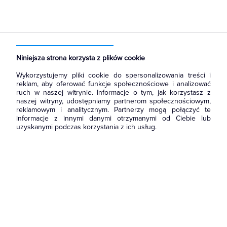
Strona główna
Produkty
Łączniki i gniazda
Puszki instalacyjne
Puszki do ścian pustych (regips)
Niniejsza strona korzysta z plików cookie
Wykorzystujemy pliki cookie do spersonalizowania treści i
reklam, aby oferować funkcje społecznościowe i analizować
ruch w naszej witrynie. Informacje o tym, jak korzystasz z
naszej witryny, udostępniamy partnerom społecznościowym,
reklamowym i analitycznym. Partnerzy mogą połączyć te
informacje z innymi danymi otrzymanymi od Ciebie lub
uzyskanymi podczas korzystania z ich usług.