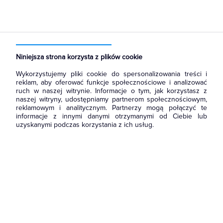
Strona główna
Produkty
Prowadzenie kabli
Kanały metalowe i trasy kablowe
Pokrywy tras kablowych
Niniejsza strona korzysta z plików cookie
Wykorzystujemy pliki cookie do spersonalizowania treści i
reklam, aby oferować funkcje społecznościowe i analizować
ruch w naszej witrynie. Informacje o tym, jak korzystasz z
naszej witryny, udostępniamy partnerom społecznościowym,
reklamowym i analitycznym. Partnerzy mogą połączyć te
informacje z innymi danymi otrzymanymi od Ciebie lub
uzyskanymi podczas korzystania z ich usług.