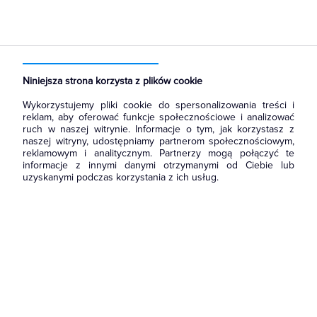
Strona główna
Produkty
Łączniki i gniazda
Ramki, klawisze, plakietki
Plakietki, zaślepki, osłonki do ramek
Niniejsza strona korzysta z plików cookie
Wykorzystujemy pliki cookie do spersonalizowania treści i
reklam, aby oferować funkcje społecznościowe i analizować
ruch w naszej witrynie. Informacje o tym, jak korzystasz z
naszej witryny, udostępniamy partnerom społecznościowym,
reklamowym i analitycznym. Partnerzy mogą połączyć te
informacje z innymi danymi otrzymanymi od Ciebie lub
uzyskanymi podczas korzystania z ich usług.