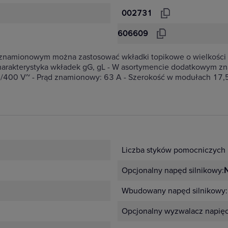
002731
606609
namionowym można zastosować wkładki topikowe o wielkości od
arakterystyka wkładek gG, gL - W asortymencie dodatkowym zna
400 V~ - Prąd znamionowy: 63 A - Szerokość w modułach 17,5 
Liczba styków pomocniczych 
Opcjonalny napęd silnikowy:
N
Wbudowany napęd silnikowy:
Opcjonalny wyzwalacz napię