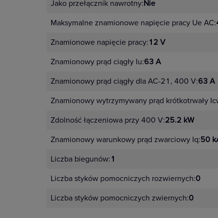
Jako przełącznik nawrotny:
Nie
Maksymalne znamionowe napięcie pracy Ue AC:
Znamionowe napięcie pracy:
12 V
Znamionowy prąd ciągły Iu:
63 A
Znamionowy prąd ciągły dla AC-21, 400 V:
63 A
Znamionowy wytrzymywany prąd krótkotrwały Ic
Zdolność łączeniowa przy 400 V:
25.2 kW
Znamionowy warunkowy prąd zwarciowy Iq:
50 k
Liczba biegunów:
1
Liczba styków pomocniczych rozwiernych:
0
Liczba styków pomocniczych zwiernych:
0