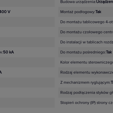
Budowa urządzenia:
Urządzen
400 V
Montaż podłogowy:
Tak
Do montażu tablicowego 4-o
Do montażu czołowego centra
Do instalacji w tablicach rozd
w:
50 kA
Do montażu pośredniego:
Tak
Kolor elementu sterowniczeg
A
Rodzaj elementu wykonawcz
Z mechanizmem ryglującym:
T
Rodzaj podłączenia styków g
Stopień ochrony (IP) strony c