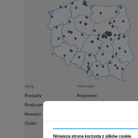
Sklep
Informacje
Produkty
Regulamin
Producenci
Polityka prywatności
Nowości
Regulamin usługi newsletter
Outlet
Zakup urządzeń z czynnikiem c
Warunki dostaw
Niniejsza strona korzysta z plików cookie