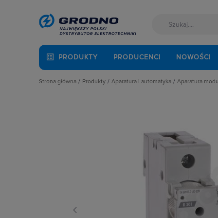
PRODUKTY
PRODUCENCI
NOWOŚCI
Strona główna
Produkty
Aparatura i automatyka
Aparatura mod
Akcesoria montażowe
Aparatura do kompensacji mocy bie
Automaty 
Aparatura i automatyka
Aparatura i urządzenia zasilania r
Detektory 
Automatyka Budynkowa
Aparatura modułowa nn
Dzwonki 
Baterie, akumulatory
Aparatura pomiarowa
Gniazda m
Fotowoltaika
Aparatura rozruchowa do silników e
Lampki mo
Kable i przewody
Aparatura średniego napięcia
Ograniczni
Łączniki i gniazda
Aparatura zasilająca
Podstawy 
Narzędzia i mierniki
Automatyka przemysłowa
Pozostałe 
Ochrona odgromowa
Czujniki i wyłączniki krańcowe
Przekaźnik
Odzież ochronna i BHP
Elementy pasywne
Przekaźniki
Osprzęt siłowy, przenośny
Elementy sterowania i sygnalizacji
Przyciski
Oświetlenie
Optoelektronika
Regulatory
Pompy ciepła
Przekaźniki
Rozłącznik
Prowadzenie kabli
Rozłączniki i podstawy bezpieczni
Rozłączniki
Rozdzielnice i obudowy
Sterownie i zabezpieczenie silnikó
Ściemniac
Sieci zewnętrzne
Wyłączniki, rozłączniki
Styczniki
Stacje ładowania
Styki pom
Systemy bezpieczeństwa
Szyny łącz