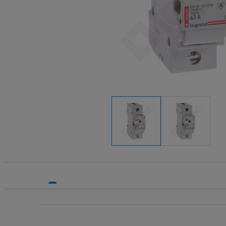
Systemy HVAC
Transform
Technika grzewcza
Wkładki be
Technika instalacyjna
Wkładki be
Wyłączniki
Wyłącznik
Wyłącznik
Wyłącznik
Wyłączniki
Wyłączniki
Wyłącznik
Wyzwalacz
Wyzwalacz
Zegary ste