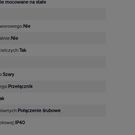
ie mocowane na stałe
tworowego:
Nie
lnie:
Nie
zielczych:
Tak
o:
Szary
ego:
Przełącznik
ak
łównych:
Połączenie śrubowe
zołowej:
IP40