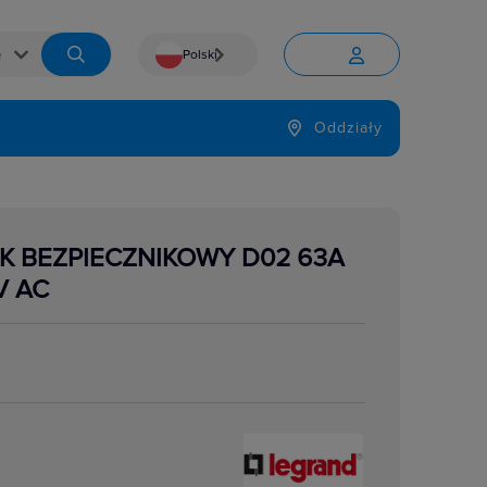
Polski


Język
Oddziały

K BEZPIECZNIKOWY D02 63A
V AC