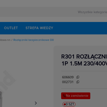
OUTLET
STREFA WIEDZY
ułowa nn
Rozłączniki bezpiecznikowe D0
rnej
schodowe
ezerwowego
iskrzenia
modułowe
R301 ROZŁĄCZNI
odułowe
lektrycznych
dułowe
1P 1.5M 230/400
ki mocy
bezpiecznikowe do wkładek cylindrycznych
akcesoria
i impulsowe
606609
 instalacyjne
 modułowe
002731
 temperatury
i bezpiecznikowe D0
kowe
 i przełączniki
Na zamówienie
w elektrycznych
ze
 modułowe
ocnicze
0 SZT
eniowe widełkowe i sztyftowe