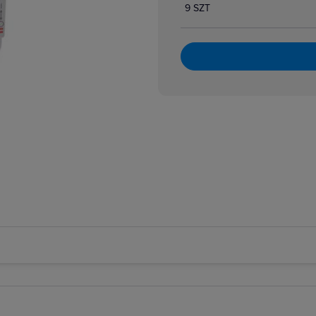
9 SZT
atory dzwonkowe
zpiecznikowe cylindryczne
zpiecznikowe cylindryczne miniaturowe
 i bloki różnicowoprądowe
i nadmiarowoprądowe
i przeciwpożarowe
i różnicowoprądowe z członem nadprądowym
 selektywne
 taryfowe
i zmierzchowe
e podnapięciowe
e wzrostowe
rujące analogowe i cyfrowe