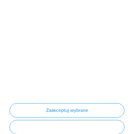
Sklep
Produkty
Producenci
Nowości
Outlet
Informacje
Regulamin
Polityka prywatności
Regulamin usługi newsletter
Zakup urządzeń z czynnikiem chłodniczym
Warunki dostaw
Lista oddziałów
Konfiguratory
Zaakceptuj wybrane
Najczęściej zadawane pytania
RODO