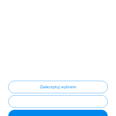
Sklep
Produkty
Producenci
Nowości
Outlet
Informacje
Regulamin
Polityka prywatności
Regulamin usługi newsletter
Zakup urządzeń z czynnikiem chłodniczym
Warunki dostaw
Lista oddziałów
Konfiguratory
Zaakceptuj wybrane
Najczęściej zadawane pytania
RODO