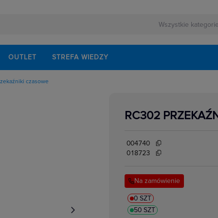
OUTLET
STREFA WIEDZY
rzekaźniki czasowe
rnej
o przekaźników
ezerwowego
hronne do przekaźników
zebieniowe do przekaźników
RC302 PRZEKAŹ
yrzutnie do gniazd przekaźnikowych
lektrycznych
akcesoria
i bezpieczeństwa
i czasowe
004740
 do kontroli częstotliwości
i interfejsowe
018723
i kontroli prędkości
i miniaturowe
ki półprzewodnikowe
Na zamówienie
ki przemysłowe
kowe
i statyczne
w elektrycznych
kontroli faz
0 SZT
kontroli izolacji i uziemienia
50 SZT
kontroli napięcia
 kontroli poziomu cieczy