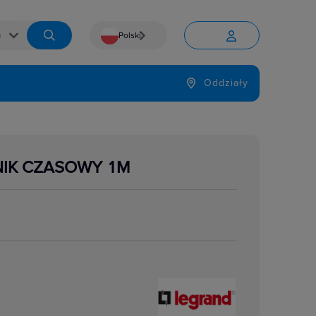
Polski


Język
Oddziały

NIK CZASOWY 1M