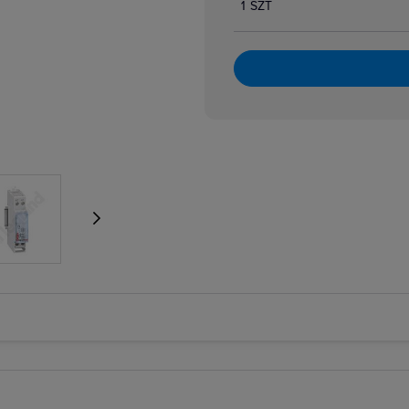
1 SZT
 kontroli prądu
 kontroli prądu różnicowego
kontroli temperatury silnika