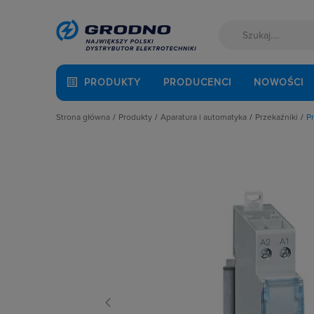
PRODUKTY
PRODUCENCI
NOWOŚCI
Strona główna
Produkty
Aparatura i automatyka
Przekaźniki
P
Akcesoria montażowe
Aparatura do kompensacji mocy bie
Gniazda d
Aparatura i automatyka
Aparatura i urządzenia zasilania r
Moduły oc
Automatyka Budynkowa
Aparatura modułowa nn
Mostki gr
Baterie, akumulatory
Aparatura pomiarowa
Obejmy i w
Fotowoltaika
Aparatura rozruchowa do silników e
Pozostałe 
Kable i przewody
Aparatura średniego napięcia
Przekaźnik
Łączniki i gniazda
Aparatura zasilająca
Przekaźnik
Narzędzia i mierniki
Automatyka przemysłowa
Przekaźniki
Ochrona odgromowa
Czujniki i wyłączniki krańcowe
Przekaźnik
Odzież ochronna i BHP
Elementy pasywne
Przekaźnik
Osprzęt siłowy, przenośny
Elementy sterowania i sygnalizacji
Przekaźnik
Oświetlenie
Optoelektronika
Przekaźni
Pompy ciepła
Przekaźniki
Przekaźni
Prowadzenie kabli
Rozłączniki i podstawy bezpieczni
Przekaźnik
Rozdzielnice i obudowy
Sterownie i zabezpieczenie silnikó
Przekaźnik 
Sieci zewnętrzne
Wyłączniki, rozłączniki
Przekaźnik 
Stacje ładowania
Przekaźnik 
Systemy bezpieczeństwa
Przekaźnik