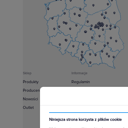
Sklep
Informacje
Produkty
Regulamin
Producenci
Polityka prywatności
Nowości
Regulamin usługi newsletter
Outlet
Zakup urządzeń z czynnikiem c
Warunki dostaw
Niniejsza strona korzysta z plików cookie
Lista oddziałów