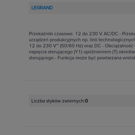
LEGRAND
Przekaźniki czasowe. 12 do 230 V AC/DC - Przekaź
urządzeń produkcyjnych np. linii technologicznyc
12 do 230 V~ (50/60 Hz) oraz DC - Obciążalność w
napięcia sterującego (Y1) opóźnieniem (T) określa
sterującego - Funkcja może być powtarzana wielo
Liczba styków zwiernych:
0