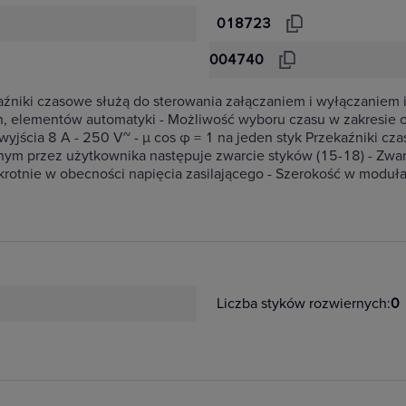
018723
004740
niki czasowe służą do sterowania załączaniem i wyłączaniem ins
h, elementów automatyki - Możliwość wyboru czasu w zakresie o
yjścia 8 A - 250 V~ - μ cos φ = 1 na jeden styk Przekaźniki cz
nym przez użytkownika następuje zwarcie styków (15-18) - Zwarc
krotnie w obecności napięcia zasilającego - Szerokość w modu
Liczba styków rozwiernych:
0