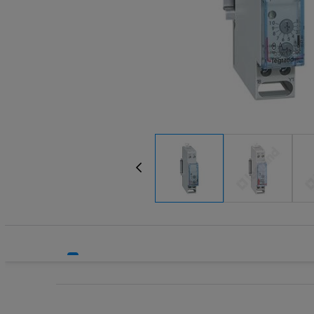
Systemy HVAC
Przekaźnik
Technika grzewcza
Przekaźnik
Technika instalacyjna
Przekaźnik 