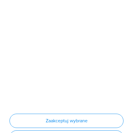
poniedziałek - piątek: 7:00 - 16:00
Sklep
Produkty
Producenci
Nowości
Outlet
Informacje
Regulamin
Polityka prywatności
Regulamin usługi newsletter
Zakup urządzeń z czynnikiem chłodniczym
Warunki dostaw
Lista oddziałów
Konfiguratory
Zaakceptuj wybrane
Najczęściej zadawane pytania
RODO