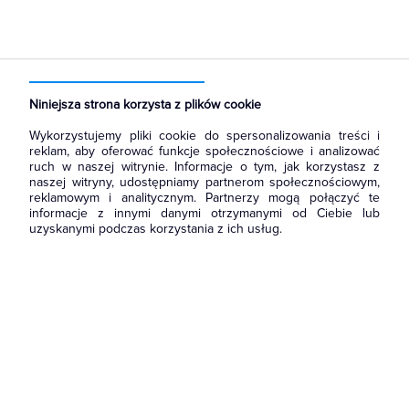
Strona główna
Produkty
Akcesoria montażowe
Osprzęt termokurczliwy
Rury termokurczliwe
Niniejsza strona korzysta z plików cookie
Wykorzystujemy pliki cookie do spersonalizowania treści i
reklam, aby oferować funkcje społecznościowe i analizować
ruch w naszej witrynie. Informacje o tym, jak korzystasz z
naszej witryny, udostępniamy partnerom społecznościowym,
reklamowym i analitycznym. Partnerzy mogą połączyć te
informacje z innymi danymi otrzymanymi od Ciebie lub
uzyskanymi podczas korzystania z ich usług.