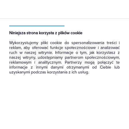
Strona główna
Produkty
Akcesoria montażowe
Osprzęt termokurczliwy
Rury termokurczliwe
Niniejsza strona korzysta z plików cookie
Wykorzystujemy pliki cookie do spersonalizowania treści i
reklam, aby oferować funkcje społecznościowe i analizować
ruch w naszej witrynie. Informacje o tym, jak korzystasz z
naszej witryny, udostępniamy partnerom społecznościowym,
reklamowym i analitycznym. Partnerzy mogą połączyć te
informacje z innymi danymi otrzymanymi od Ciebie lub
uzyskanymi podczas korzystania z ich usług.