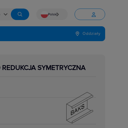
Polski


Język
Oddziały

0 REDUKCJA SYMETRYCZNA