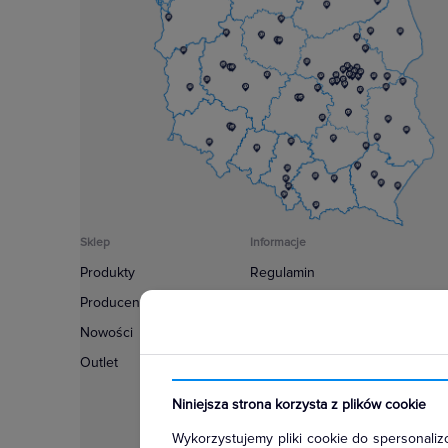
Sklep
Informacje
Produkty
Regulamin
Producenci
Polityka prywatności
Nowości
Regulamin usługi newsletter
Outlet
Zakup urządzeń z czynnikiem c
Warunki dostaw
Niniejsza strona korzysta z plików cookie
Lista oddziałów
Wykorzystujemy pliki cookie do spersonalizo