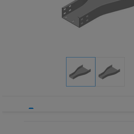
Systemy HVAC
Technika grzewcza
Technika instalacyjna