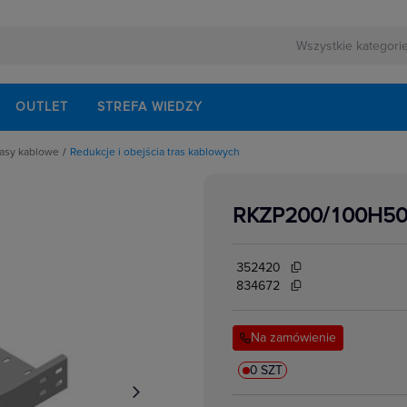
OUTLET
STREFA WIEDZY
rasy kablowe
Redukcje i obejścia tras kablowych
we
tażowe
łęźne tras kablowych
RKZP200/100H5
ne
i
e
e
352420
ablowych
834672
ścia tras kablowych
we do systemów
Na zamówienie
ięgniki
0 SZT