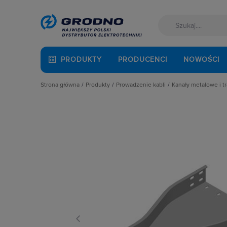
PRODUKTY
PRODUCENCI
NOWOŚCI
Strona główna
Produkty
Prowadzenie kabli
Kanały metalowe i t
Akcesoria montażowe
Dławnice kablowe i przepusty
Drabiny kablo
Aparatura i automatyka
Kanały i listwy elektroinstalacyjne
Elementy mon
Automatyka Budynkowa
Kanały metalowe i trasy kablowe
Elementy rozga
Baterie, akumulatory
Osprzęt do linii napowietrznych
Elemeny złącz
Fotowoltaika
Rury osłonowe, peszle, węże
Klamry i zapink
Kable i przewody
Studnie kablowe
Koryta kablow
Łączniki i gniazda
Systemy instalacji podpodłogowych
Koryta siatkow
Narzędzia i mierniki
Systemy oznaczania kabli
Łuki i narożniki
Ochrona odgromowa
Systemy przeciwpożarowe
Pokrywy tras k
Odzież ochronna i BHP
Przegrody
Osprzęt siłowy, przenośny
Redukcje i obej
Oświetlenie
Uchwyty kablo
Pompy ciepła
Wsporniki i Wys
Prowadzenie kabli
Rozdzielnice i obudowy
Sieci zewnętrzne
Stacje ładowania
Systemy bezpieczeństwa