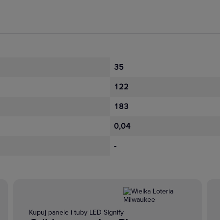
35
122
183
0,04
-
Kupuj panele i tuby LED Signify