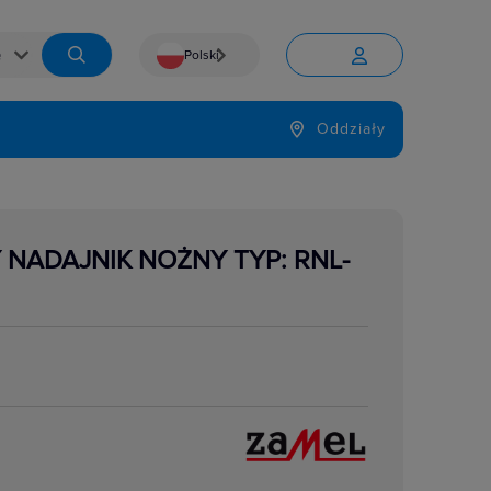
Polski


Język
Oddziały

 NADAJNIK NOŻNY TYP: RNL-