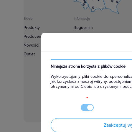
Sklep
Informacje
Produkty
Regulamin
Producenci
Polityka prywatności
Nowości
Regulamin usługi newsletter
Outlet
Zakup urządzeń z czynnikiem c
Warunki dostaw
Niniejsza strona korzysta z plików cookie
Lista oddziałów
Wykorzystujemy pliki cookie do spersonalizo
Konfiguratory
jak korzystasz z naszej witryny, udostępni
otrzymanymi od Ciebie lub uzyskanymi podcz
Najczęściej zadawane pytania
RODO
*
Zaakceptuj w