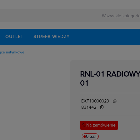
OUTLET
STREFA WIEDZY
jące natynkowe
RNL-01 RADIOWY
01
EXF10000029
831442
Na zamówienie
0 SZT