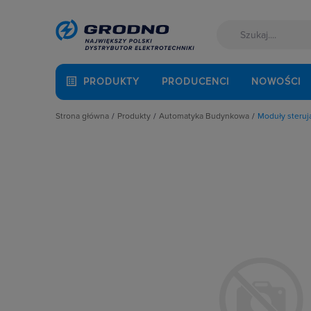
PRODUKTY
PRODUCENCI
NOWOŚCI
Strona główna
Produkty
Automatyka Budynkowa
Moduły steru
Akcesoria montażowe
Automatyka bramowa, szlabany
Aparatura i automatyka
Bramki internetowe
Automatyka Budynkowa
Centralki
Baterie, akumulatory
Czujniki
Fotowoltaika
Domofony i dzwonki
Kable i przewody
Inteligentne gniazda i wtyczki
Łączniki i gniazda
Kontrolery
Narzędzia i mierniki
Moduły sterujące DIN
Ochrona odgromowa
Moduły sterujące natynkowe
Odzież ochronna i BHP
Moduły sterujące podtynkowe
Osprzęt siłowy, przenośny
Osprzęt elektroinstalacyjny SMART
Oświetlenie
Piloty
Pompy ciepła
Plakietki sterujące
Prowadzenie kabli
Pozostałe akcesoria
Rozdzielnice i obudowy
Stacje pogodowe
Sieci zewnętrzne
Zegary i elementy sterujące
Stacje ładowania
Zestawy startowe i rozszerzające
Systemy bezpieczeństwa