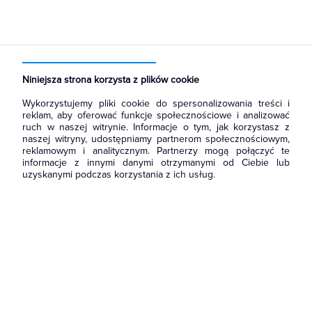
Strona główna
Produkty
Akcesoria montażowe
Osprzęt termokurczliwy
Taśmy i płaty termokurczliwe
Niniejsza strona korzysta z plików cookie
Wykorzystujemy pliki cookie do spersonalizowania treści i
reklam, aby oferować funkcje społecznościowe i analizować
ruch w naszej witrynie. Informacje o tym, jak korzystasz z
naszej witryny, udostępniamy partnerom społecznościowym,
reklamowym i analitycznym. Partnerzy mogą połączyć te
informacje z innymi danymi otrzymanymi od Ciebie lub
uzyskanymi podczas korzystania z ich usług.