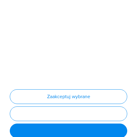
Sklep
Produkty
Producenci
Nowości
Outlet
Informacje
Regulamin
Polityka prywatności
Regulamin usługi newsletter
Zakup urządzeń z czynnikiem chłodniczym
Warunki dostaw
Lista oddziałów
Konfiguratory
Zaakceptuj wybrane
Najczęściej zadawane pytania
RODO
Powered by
Certusoft
Social media