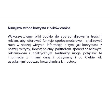
Strona główna
Produkty
Akcesoria montażowe
Osprzęt termokurczliwy
Rury termokurczliwe
Niniejsza strona korzysta z plików cookie
Wykorzystujemy pliki cookie do spersonalizowania treści i
reklam, aby oferować funkcje społecznościowe i analizować
ruch w naszej witrynie. Informacje o tym, jak korzystasz z
naszej witryny, udostępniamy partnerom społecznościowym,
reklamowym i analitycznym. Partnerzy mogą połączyć te
informacje z innymi danymi otrzymanymi od Ciebie lub
uzyskanymi podczas korzystania z ich usług.