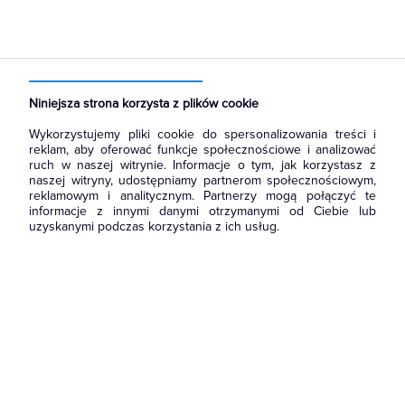
Strona główna
Produkty
Rozdzielnice i obudowy
Obudowy i szafy licznikowe
Szafy licznikowe
Niniejsza strona korzysta z plików cookie
Wykorzystujemy pliki cookie do spersonalizowania treści i
reklam, aby oferować funkcje społecznościowe i analizować
ruch w naszej witrynie. Informacje o tym, jak korzystasz z
naszej witryny, udostępniamy partnerom społecznościowym,
reklamowym i analitycznym. Partnerzy mogą połączyć te
informacje z innymi danymi otrzymanymi od Ciebie lub
uzyskanymi podczas korzystania z ich usług.