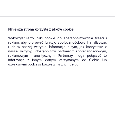
Strona główna
Produkty
Prowadzenie kabli
Rury osłonowe, peszle, węże
Rury osłonowe metalowe
Niniejsza strona korzysta z plików cookie
Wykorzystujemy pliki cookie do spersonalizowania treści i
reklam, aby oferować funkcje społecznościowe i analizować
ruch w naszej witrynie. Informacje o tym, jak korzystasz z
naszej witryny, udostępniamy partnerom społecznościowym,
reklamowym i analitycznym. Partnerzy mogą połączyć te
informacje z innymi danymi otrzymanymi od Ciebie lub
uzyskanymi podczas korzystania z ich usług.