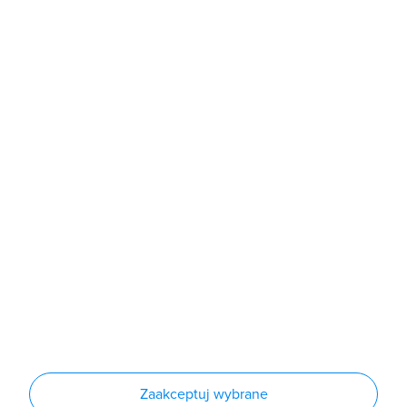
b2b@grodno.pl
poniedziałek - piątek: 7:00 - 16:00
Sklep
Produkty
Producenci
Nowości
Outlet
Informacje
Regulamin
Polityka prywatności
Regulamin usługi newsletter
Zakup urządzeń z czynnikiem chłodniczym
Warunki dostaw
Lista oddziałów
Konfiguratory
Zaakceptuj wybrane
Najczęściej zadawane pytania