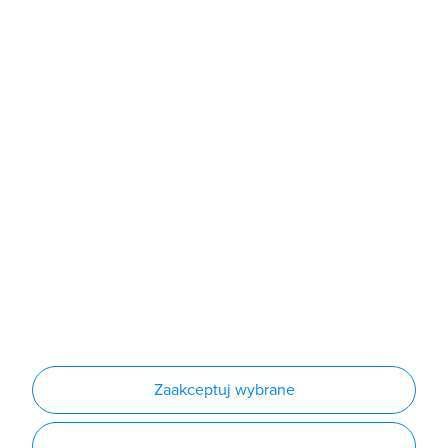
Sklep
Produkty
Producenci
Nowości
Outlet
Informacje
Regulamin
Polityka prywatności
Regulamin usługi newsletter
Zakup urządzeń z czynnikiem chłodniczym
Warunki dostaw
Lista oddziałów
Konfiguratory
Zaakceptuj wybrane
Najczęściej zadawane pytania
RODO