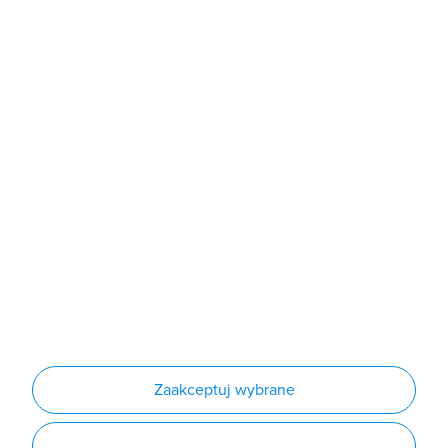
Sklep
Produkty
Producenci
Nowości
Outlet
Informacje
Regulamin
Polityka prywatności
Regulamin usługi newsletter
Zakup urządzeń z czynnikiem chłodniczym
Warunki dostaw
Lista oddziałów
Konfiguratory
Zaakceptuj wybrane
Najczęściej zadawane pytania
RODO