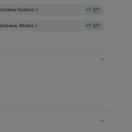
ichałów-Grabina
1 SZT
arszawa, Wolska
1 SZT