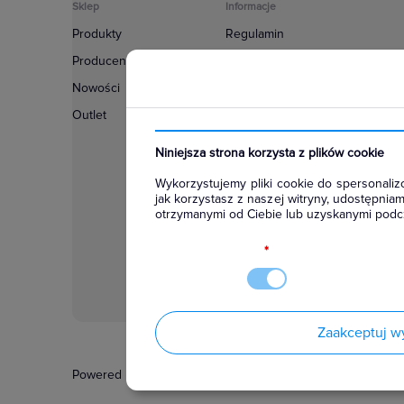
Sklep
Informacje
Produkty
Regulamin
Producenci
Polityka prywatności
Nowości
Regulamin usługi newsletter
Outlet
Zakup urządzeń z czynnikiem c
Warunki dostaw
Niniejsza strona korzysta z plików cookie
Lista oddziałów
Wykorzystujemy pliki cookie do spersonalizo
Konfiguratory
jak korzystasz z naszej witryny, udostępni
otrzymanymi od Ciebie lub uzyskanymi podcz
Najczęściej zadawane pytania
RODO
*
Zaakceptuj w
Powered by
Certusoft