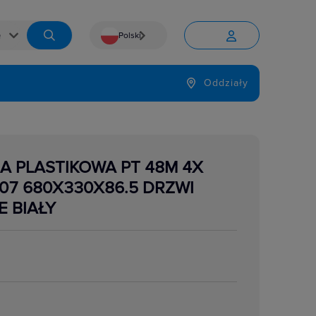
Polski


Język
Oddziały

A PLASTIKOWA PT 48M 4X
K07 680X330X86.5 DRZWI
 BIAŁY