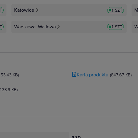
Katowice
M
ZT
1 SZT
Warszawa, Waflowa
W
ZT
1 SZT
Karta produktu
153.43 KB)
(847.67 KB)
(133.9 KB)