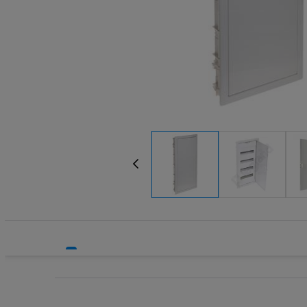
Systemy HVAC
Technika grzewcza
Technika instalacyjna