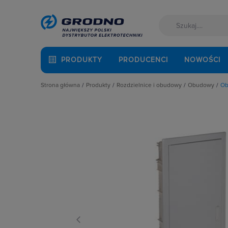
PRODUKTY
PRODUCENCI
NOWOŚCI
Strona główna
Produkty
Rozdzielnice i obudowy
Obudowy
Ob
Akcesoria montażowe
Akcesoria do rozbudowy rozdzielni
Drzwiczki 
Aparatura i automatyka
Obudowy
Obudowy 
Automatyka Budynkowa
Obudowy i szafy licznikowe
Obudowy
Baterie, akumulatory
Rozdział energii i podłączenie zasil
Obudowy 
Fotowoltaika
Szynoprzewody
Obudowy 
Kable i przewody
Wentylacja i ogrzewanie
Obudowy 
Łączniki i gniazda
Obudowy z
Narzędzia i mierniki
Puszki n
Ochrona odgromowa
Rozdzieln
Odzież ochronna i BHP
Osprzęt siłowy, przenośny
Oświetlenie
Pompy ciepła
Prowadzenie kabli
Rozdzielnice i obudowy
Sieci zewnętrzne
Stacje ładowania
Systemy bezpieczeństwa