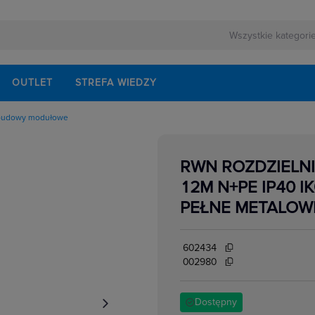
OUTLET
STREFA WIEDZY
udowy modułowe
rewizyjne i ramki
puste metalowe
 modułowe
RWN ROZDZIELNI
ania
ognioodporne, akcesoria
puste tworzywo
12M N+PE IP40 I
sterownicze
 aparaturą łączeniową i zabepieczeniową
PEŁNE METALOWE
atynkowe
ice i zestawy budowlane
602434
002980
Dostępny