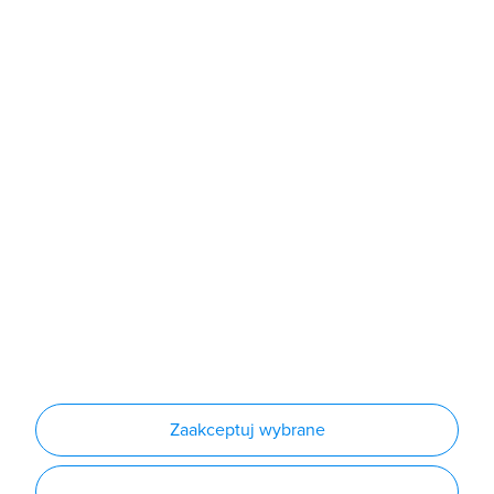
Sklep
Produkty
Producenci
Nowości
Outlet
Informacje
Regulamin
Polityka prywatności
Regulamin usługi newsletter
Zakup urządzeń z czynnikiem chłodniczym
Warunki dostaw
Lista oddziałów
Konfiguratory
Zaakceptuj wybrane
Najczęściej zadawane pytania
RODO