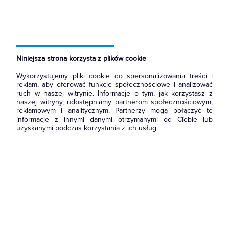
Strona główna
Produkty
Oświetlenie
Oświetlenie dekoracyjne
Wewnętrzne
Szynoprzewody oświetleniowe
Akcesoria
Niniejsza strona korzysta z plików cookie
Wykorzystujemy pliki cookie do spersonalizowania treści i
reklam, aby oferować funkcje społecznościowe i analizować
ruch w naszej witrynie. Informacje o tym, jak korzystasz z
naszej witryny, udostępniamy partnerom społecznościowym,
reklamowym i analitycznym. Partnerzy mogą połączyć te
informacje z innymi danymi otrzymanymi od Ciebie lub
uzyskanymi podczas korzystania z ich usług.