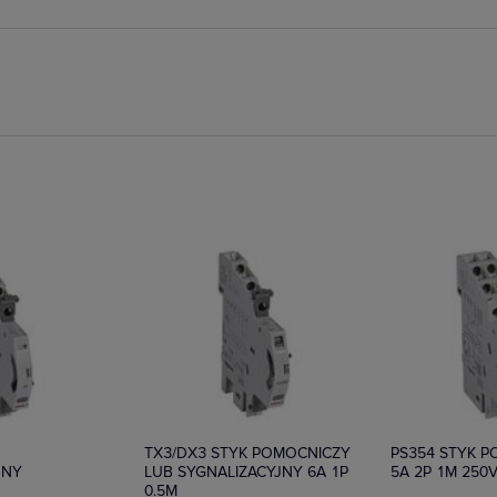
ie
Na zamówienie
Na zamówieni
K
TX3/DX3 STYK POMOCNICZY
PS354 STYK 
JNY
LUB SYGNALIZACYJNY 6A 1P
5A 2P 1M 250
0.5M