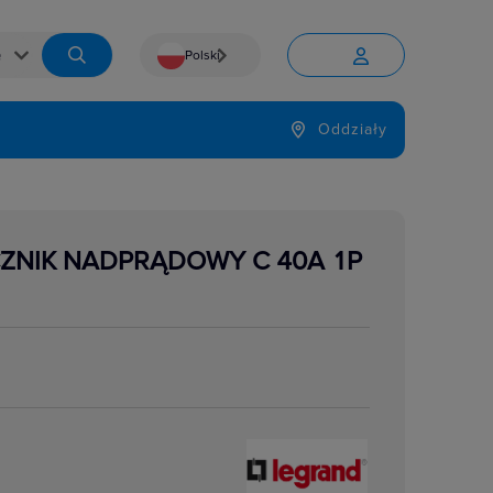
Polski


Język
Oddziały

ZNIK NADPRĄDOWY C 40A 1P