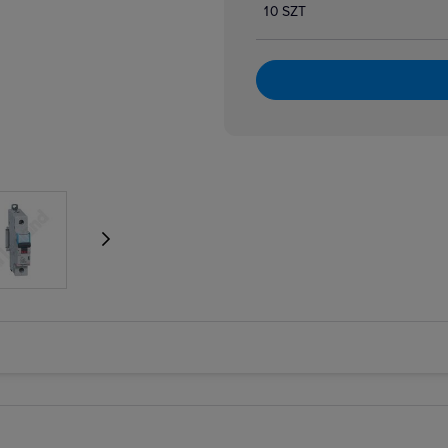
10 SZT
atory dzwonkowe
zpiecznikowe cylindryczne
zpiecznikowe cylindryczne miniaturowe
 i bloki różnicowoprądowe
i nadmiarowoprądowe
i przeciwpożarowe
i różnicowoprądowe z członem nadprądowym
 selektywne
 taryfowe
i zmierzchowe
e podnapięciowe
e wzrostowe
rujące analogowe i cyfrowe