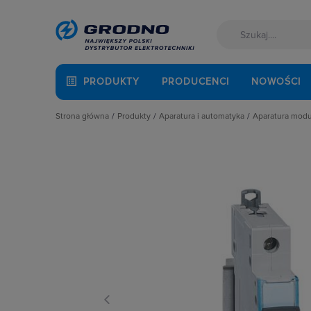
PRODUKTY
PRODUCENCI
NOWOŚCI
Strona główna
Produkty
Aparatura i automatyka
Aparatura mod
Akcesoria montażowe
Aparatura do kompensacji mocy bie
Automaty 
Aparatura i automatyka
Aparatura i urządzenia zasilania r
Detektory 
Automatyka Budynkowa
Aparatura modułowa nn
Dzwonki 
Baterie, akumulatory
Aparatura pomiarowa
Gniazda m
Fotowoltaika
Aparatura rozruchowa do silników e
Lampki mo
Kable i przewody
Aparatura średniego napięcia
Ograniczni
Kuchnia i łazienka
Aparatura zasilająca
Podstawy 
Łączniki i gniazda
Automatyka przemysłowa
Pozostałe 
Narzędzia i mierniki
Czujniki i wyłączniki krańcowe
Przekaźnik
Ochrona odgromowa
Elementy pasywne
Przekaźniki
Odzież ochronna i BHP
Elementy sterowania i sygnalizacji
Przyciski
Osprzęt siłowy, przenośny
Optoelektronika
Regulatory
Oświetlenie
Przekaźniki
Rozłącznik
Pompy ciepła
Rozłączniki i podstawy bezpieczni
Rozłączniki
Prowadzenie kabli
Sterownie i zabezpieczenie silnikó
Ściemniac
Rozdzielnice i obudowy
Wyłączniki, rozłączniki
Styczniki
Sieci zewnętrzne
Styki pom
Stacje ładowania
Szyny łącz