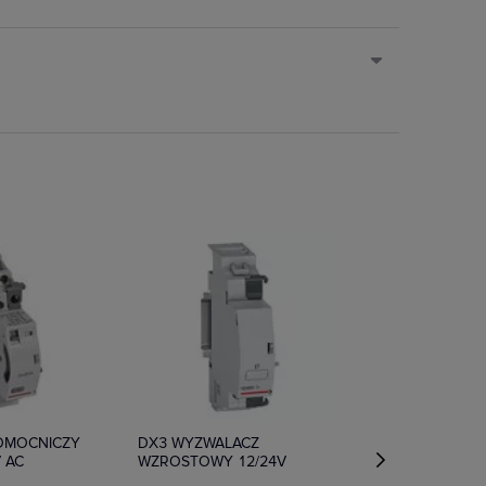
e
Na zamówienie
POMOCNICZY
DX3 WYZWALACZ
V AC
WZROSTOWY 12/24V