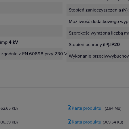
Stopień zanieczyszczenia (N):
Możliwość dodatkowego wypo
Szerokość wyrażona liczbą m
imp:
4 kV
Stopień ochrony (IP):
IP20
 zgodnie z EN 60898 przy 230 V:
6 kA
Wykonanie przeciwwybucho
Karta produktu
452.65 KB)
(2.84 MB)
Karta produktu
336.39 KB)
(969.54 KB)