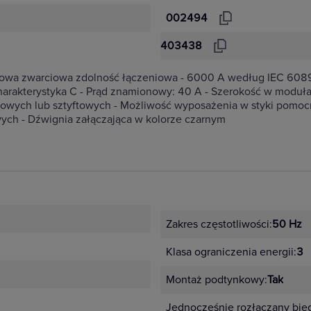
002494
403438
onowa zwarciowa zdolność łączeniowa - 6000 A według IEC 60
rakterystyka C - Prąd znamionowy: 40 A - Szerokość w moduła
owych lub sztyftowych - Możliwość wyposażenia w styki pomocni
ych - Dźwignia załączająca w kolorze czarnym
Zakres częstotliwości:
50 Hz
Klasa ograniczenia energii:
3
Montaż podtynkowy:
Tak
Jednocześnie rozłączany bie