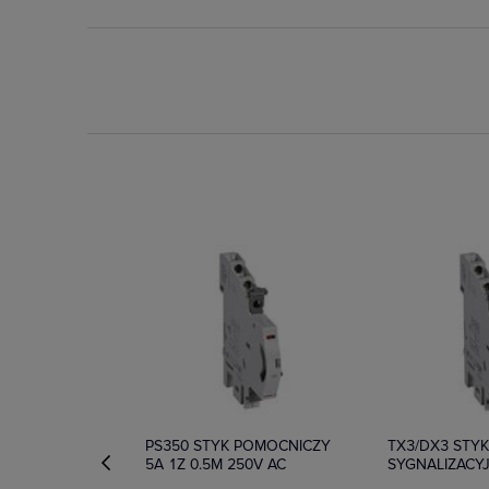
Dostępny
Na zamówien
PS350 STYK POMOCNICZY
TX3/DX3 STY
5A 1Z 0.5M 250V AC
SYGNALIZACY