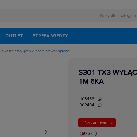
OUTLET
STREFA WIEDZY
ułowa nn
Wyłączniki nadmiarowoprądowe
rnej
schodowe
ezerwowego
iskrzenia
modułowe
S301 TX3 WYŁĄC
odułowe
lektrycznych
dułowe
1M 6KA
ki mocy
bezpiecznikowe do wkładek cylindrycznych
akcesoria
i impulsowe
403438
 instalacyjne
 modułowe
002494
 temperatury
i bezpiecznikowe D0
kowe
 i przełączniki
Na zamówienie
w elektrycznych
ze
 modułowe
ocnicze
0 SZT
eniowe widełkowe i sztyftowe