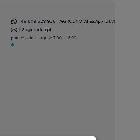
+48 508 528 926
- AiGRODNO WhatsApp (24/7)
b2b@grodno.pl
poniedziałek - piątek: 7:00 - 16:00