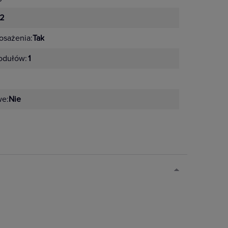
2
sażenia:
Tak
odułów:
1
we:
Nie