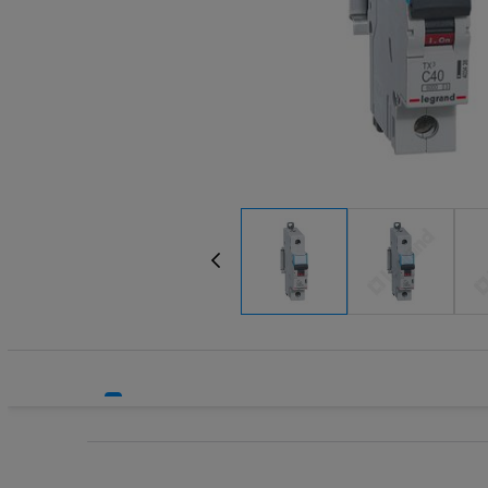
Systemy bezpieczeństwa
Transform
Systemy HVAC
Wkładki be
Technika grzewcza
Wkładki be
Technika instalacyjna
Wyłączniki
Wyłącznik
Wyłącznik
Wyłącznik
Wyłączniki
Wyłączniki
Wyłącznik
Wyzwalacz
Wyzwalacz
Zegary ste