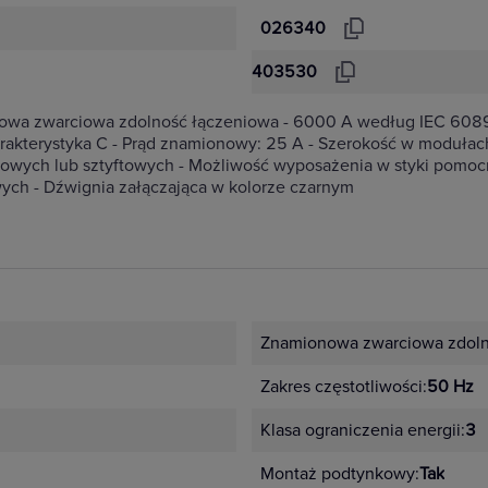
026340
403530
onowa zwarciowa zdolność łączeniowa - 6000 A według IEC 60
kterystyka C - Prąd znamionowy: 25 A - Szerokość w modułach
owych lub sztyftowych - Możliwość wyposażenia w styki pomocni
ych - Dźwignia załączająca w kolorze czarnym
Znamionowa zwarciowa zdoln
Zakres częstotliwości:
50 Hz
Klasa ograniczenia energii:
3
Montaż podtynkowy:
Tak