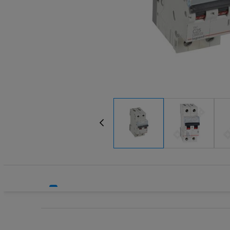
Systemy bezpieczeństwa
Transform
Systemy HVAC
Wkładki be
Technika grzewcza
Wkładki be
Technika instalacyjna
Wyłączniki
Wyłącznik
Wyłącznik
Wyłącznik
Wyłączniki
Wyłączniki
Wyłącznik
Wyzwalacz
Wyzwalacz
Zegary ste