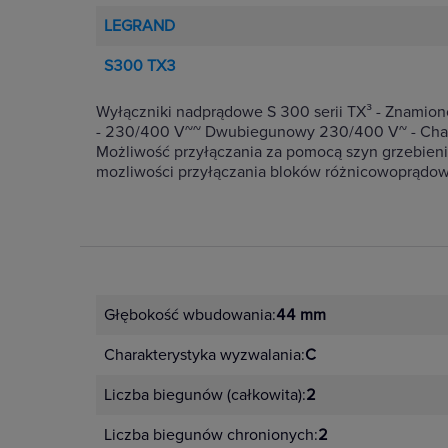
LEGRAND
S300 TX3
Wyłączniki nadprądowe S 300 serii TX³ - Znami
- 230/400 V~~ Dwubiegunowy 230/400 V~ - Chara
Możliwość przyłączania za pomocą szyn grzebieni
mozliwości przyłączania bloków różnicowoprądow
Głębokość wbudowania:
44 mm
Charakterystyka wyzwalania:
C
Liczba biegunów (całkowita):
2
Liczba biegunów chronionych:
2