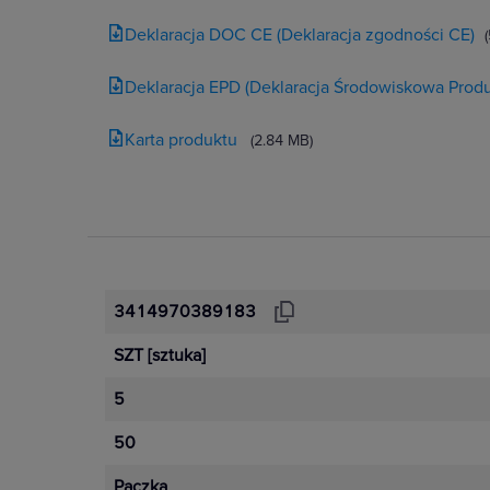
Deklaracja DOC CE (Deklaracja zgodności CE)
Deklaracja EPD (Deklaracja Środowiskowa Produ
Karta produktu
(2.84 MB)
3414970389183
SZT
[sztuka]
5
50
Paczka