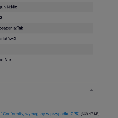
gun N:
Nie
2
sażenia:
Tak
odułów:
2
we:
Nie
 of Conformity, wymagany w przypadku CPR)
(669.47 KB)