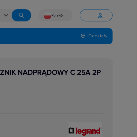
Polski


Język
Oddziały

ZNIK NADPRĄDOWY C 25A 2P