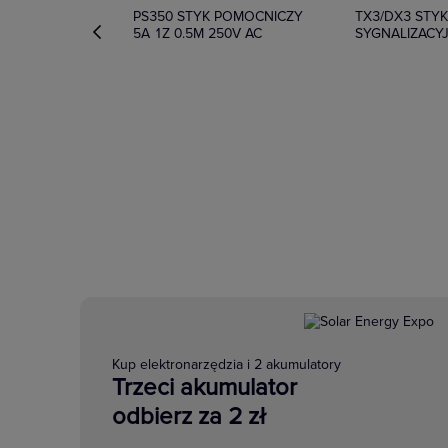
PS350 STYK POMOCNICZY
TX3/DX3 STY
5A 1Z 0.5M 250V AC
SYGNALIZACY
Kup elektronarzędzia i 2 akumulatory
Trzeci akumulator
odbierz za 2 zł