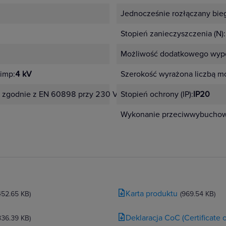
Jednocześnie rozłączany bie
Stopień zanieczyszczenia (N):
Możliwość dodatkowego wypo
imp:
4 kV
Szerokość wyrażona liczbą m
 zgodnie z EN 60898 przy 230 V:
10 kA
Stopień ochrony (IP):
IP20
Wykonanie przeciwwybucho
Karta produktu
452.65 KB)
(969.54 KB)
Deklaracja CoC (Certificate
336.39 KB)