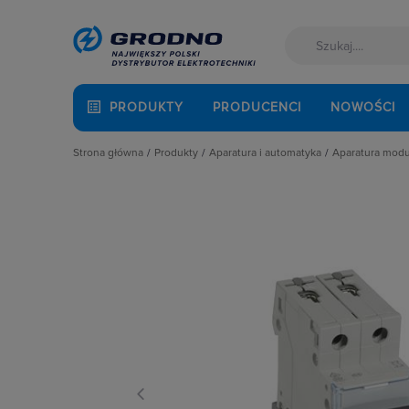
PRODUKTY
PRODUCENCI
NOWOŚCI
Strona główna
Produkty
Aparatura i automatyka
Aparatura mod
Akcesoria montażowe
Aparatura do kompensacji mocy bie
Automaty 
Aparatura i automatyka
Aparatura i urządzenia zasilania r
Detektory 
Automatyka Budynkowa
Aparatura modułowa nn
Dzwonki 
Baterie, akumulatory
Aparatura pomiarowa
Gniazda m
Fotowoltaika
Aparatura rozruchowa do silników e
Lampki mo
Kable i przewody
Aparatura średniego napięcia
Ograniczni
Kuchnia i łazienka
Aparatura zasilająca
Podstawy 
Łączniki i gniazda
Automatyka przemysłowa
Pozostałe 
Narzędzia i mierniki
Czujniki i wyłączniki krańcowe
Przekaźnik
Ochrona odgromowa
Elementy pasywne
Przekaźniki
Odzież ochronna i BHP
Elementy sterowania i sygnalizacji
Przyciski
Osprzęt siłowy, przenośny
Optoelektronika
Regulatory
Oświetlenie
Przekaźniki
Rozłącznik
Pompy ciepła
Rozłączniki i podstawy bezpieczni
Rozłączniki
Prowadzenie kabli
Sterownie i zabezpieczenie silnikó
Ściemniac
Rozdzielnice i obudowy
Wyłączniki, rozłączniki
Styczniki
Sieci zewnętrzne
Styki pom
Stacje ładowania
Szyny łącz