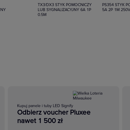
K
TX3/DX3 STYK POMOCNICZY
PS354 STYK 
JNY
LUB SYGNALIZACYJNY 6A 1P
5A 2P 1M 250
0.5M
Kupuj panele i tuby LED Signify
Odbierz voucher Pluxee
nawet 1 500 zł