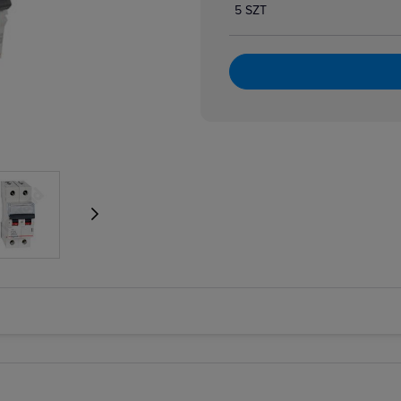
5 SZT
atory dzwonkowe
zpiecznikowe cylindryczne
zpiecznikowe cylindryczne miniaturowe
 i bloki różnicowoprądowe
i nadmiarowoprądowe
i przeciwpożarowe
i różnicowoprądowe z członem nadprądowym
 selektywne
 taryfowe
i zmierzchowe
e podnapięciowe
e wzrostowe
rujące analogowe i cyfrowe