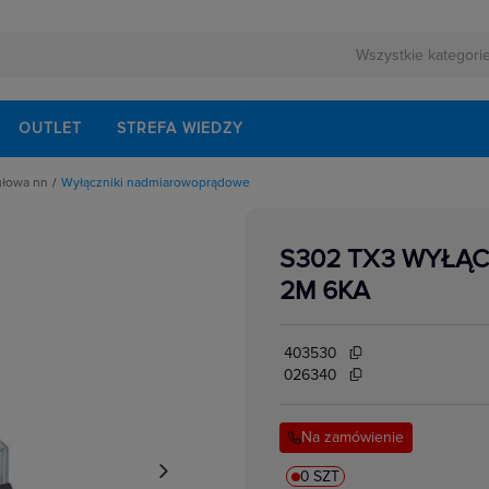
OUTLET
STREFA WIEDZY
ułowa nn
Wyłączniki nadmiarowoprądowe
rnej
schodowe
ezerwowego
iskrzenia
modułowe
S302 TX3 WYŁĄC
odułowe
lektrycznych
dułowe
2M 6KA
ki mocy
bezpiecznikowe do wkładek cylindrycznych
akcesoria
i impulsowe
403530
 instalacyjne
 modułowe
026340
 temperatury
i bezpiecznikowe D0
kowe
 i przełączniki
Na zamówienie
w elektrycznych
ze
 modułowe
ocnicze
0 SZT
eniowe widełkowe i sztyftowe