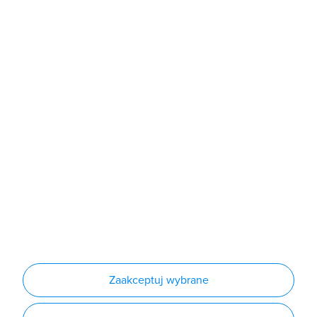
Sklep
Produkty
Producenci
Nowości
Outlet
Informacje
Regulamin
Polityka prywatności
Regulamin usługi newsletter
Zakup urządzeń z czynnikiem chłodniczym
Warunki dostaw
Lista oddziałów
Konfiguratory
Zaakceptuj wybrane
Najczęściej zadawane pytania
RODO