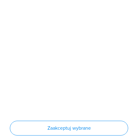
poniedziałek - piątek: 7:00 - 16:00
Sklep
Produkty
Producenci
Nowości
Outlet
Informacje
Regulamin
Polityka prywatności
Regulamin usługi newsletter
Zakup urządzeń z czynnikiem chłodniczym
Warunki dostaw
Lista oddziałów
Konfiguratory
Zaakceptuj wybrane
Najczęściej zadawane pytania
RODO